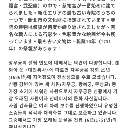
福宮、武聖廟）の中で、慈祐宮が一番始めに建て
られました。新荘エリアの最も古い寺院のうちの
一つで、新北市の文化財に指定されています。寺
院の建物は修復が何度か繰り返されましたが、有
名な職人による石彫や、色彩豊かな絵画が今も残
っています。最も古い文物は、乾隆16年（1751
年）の祭壇があります。
장우궁의 설립 연도에 대해서는 의견이 다양합니다. 롄
헝이 쓴 <대만통사>에 따르면 자우궁은 강희 25년
(1686년)에 지어졌으며 천상성모를 주로 모셨습니다.
신좡 강변에 있는 세 사원(자우궁, 광복궁, 무성묘) 중
가장 초기에 세워진 사원으로서 자우궁은 신좡에서 가
장 오래된 사원이자 신베이시의 문화 자산입니다.
사원 건축물은 여러 차례 보수를 진행하였으나 유명한
스승들의 석각과 채색화를 그대로 보존하고 있습니다.
그중에서도 가장 오래된 문물은 건륭 16년(1751년)의
제사상입니다.