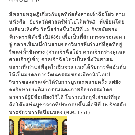
มีหลายทฤษฎีเกี่ยวกับยุคที่ก่อตั้งศาลเจ้าฉือโย่ว ตาม
หนังสือ 《ประวัติศาสตร์ทั่วไปไต้หวัน》 ที่เขียนโดย
เหลียนเหิงสั่ว วัดนี้สร้างขึ้นในปีที่ 25 รัชสมัยพระ
จักรพรรดิคังซี (ปี1686) เพื่อเป็นที่สักการะพระแม่มา
จู่ กลายเป็นหนึ่งในสามของวิหารที่เก่าแก่ที่สุดที่อยู่
ริมแม่น้ำซินจวง (ศาลเจ้าฉือโย่ว ศาลเจ้ากว่างฝูและ
ศาลเจ้าอู่เซิ่ง) ศาลเจ้าฉือโย่วเป็นหนึ่งในศาสน
สถานที่เก่าแก่ที่สุดในซินจวง และได้รับการจัดอันดับ
ให้เป็นมรดกทางวัฒนธรรมของเมืองนิวไทเป
วิหารของศาลเจ้าได้รับการบูรณะหลายครั้ง แต่ยัง
คงรักษาประติมากรรมและภาพจิตรกรรมโดย
อาจารย์ผู้มีชื่อเสียงไว้ได้ โบราณวัตถุที่เก่าแก่ที่สุด
คือโต๊ะแท่นบูชาจากที่ประกอบขึ้นเมื่อปีที่ 16 รัชสมัย
พระจักรพรรดิเฉียนหลง (ค.ศ. 1751)