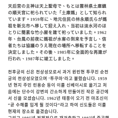
天后宮の主神は天上聖母で、もとは雲林県土庫鎮
の順天宮に祀られていた「土庫媽」として知られ
ています。1959年に、地元住民の林永順氏らが媽
祖を新北市へ移して迎え入れ、当初は淡水河のほ
とりに簡素な竹小屋を建て祀っていました。1962
年、台風の前夜に媽祖が水害の到来を予言し、信
者たちは協議のうえ現在の場所へ移転することを
決定しました。その後、1985年に全面的な再建が
行われ、1987年に竣工しました。
천후궁의 신은 천상성모로서 과거 윈린현 투쿠진 순천
궁의 천상성모였으며 ‘투쿠마’라고 불렸습니다. 1959
년 현지 주민 린용순 등이 이를 신베이시로 옮기고 처
음에는 단수이 강변의 간소하게 만들어진 작은 공간에
서 신을 모셨습니다. 1962년 태풍이 오기 전 마조신이
“곧 수해를 입게 될 것이다”라고 하여 신도들은 이를
현재의 장소로 옮겼습니다.