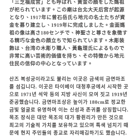
「三芝福成宮」とも呼ばれ、黄金の顔をした媽祖
が祀られています。この廟は台北大天后宮が起源
となり、1917年に曾石岳氏ら地元の名士たちが資
金を募り建立し、1919年に完成しました。金面媽
祖の像は高さ180センチで、神聖さと尊さを象徴す
る精巧な金色の顔立ちで知られています。木彫装
飾は、台湾の木彫り職人、黃龜理氏によるもので
非常に高い芸術的価値を持ち、その特徴から地元
住民の信仰の中心となっています。
산즈 복성궁이라고도 불리는 이곳은 금색의 금면마조
를 섬깁니다. 이곳은 타이베이 대청후궁에서 시작한 곳
으로 1971년 석악 등의 지방 사신이 모여 짓고 1919년
준공했습니다. 금면마조상은 높이가 180cm로 정교한
금빛 얼굴로 유명하며 이는 신성과 존귀를 상징합니다.
목조 장식은 대만 목조의 대가 황쥔리가 만든 것으로
최고의 기술적 가치를 보유하고 있으며 특색 넘치기 때
문에 현지 주민들의 종교로 자리매김하기도 했습니다.