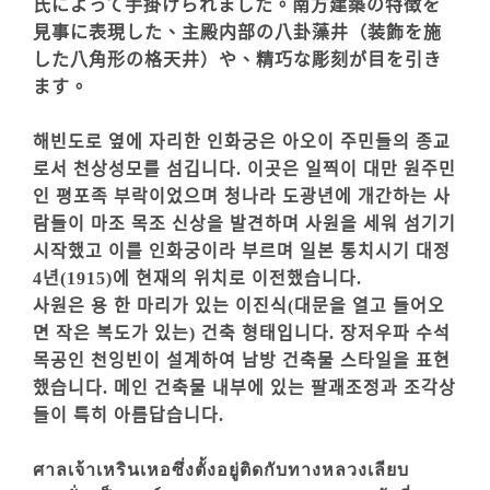
氏によって手掛けられました。南方建築の特徴を
見事に表現した、主殿内部の八卦藻井（装飾を施
した八角形の格天井）や、精巧な彫刻が目を引き
ます。
해빈도로 옆에 자리한 인화궁은 아오이 주민들의 종교
로서 천상성모를 섬깁니다. 이곳은 일찍이 대만 원주민
인 평포족 부락이었으며 청나라 도광년에 개간하는 사
람들이 마조 목조 신상을 발견하며 사원을 세워 섬기기
시작했고 이를 인화궁이라 부르며 일본 통치시기 대정
4년(1915)에 현재의 위치로 이전했습니다.
사원은 용 한 마리가 있는 이진식(대문을 열고 들어오
면 작은 복도가 있는) 건축 형태입니다. 장저우파 수석
목공인 천잉빈이 설계하여 남방 건축물 스타일을 표현
했습니다. 메인 건축물 내부에 있는 팔괘조정과 조각상
들이 특히 아름답습니다.
ศาลเจ้าเหรินเหอซึ่งตั้งอยู่ติดกับทางหลวงเลียบ