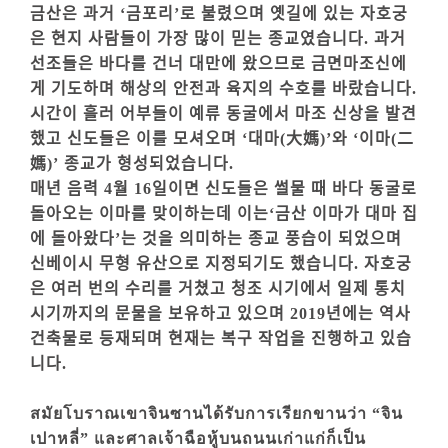
금산은 과거 ‘금포리’로 불렸으며 옛길에 있는 자호궁
은 현지 사람들이 가장 많이 믿는 종교였습니다. 과거
선조들은 바다를 건너 대만에 왔으므로 금면마조신에
게 기도하며 해상의 안전과 육지의 수호를 바랐습니다.
시간이 흘러 어부들이 예류 동굴에서 마조 신상을 발견
했고 신도들은 이를 모셔오며 ‘대마(大媽)’와 ‘이마(二
媽)’ 종교가 형성되었습니다.
매년 음력 4월 16일이면 신도들은 썰물 때 바다 동굴로
돌아오는 이마를 맞이하는데 이는‘금산 이마가 대마 집
에 돌아왔다’는 것을 의미하는 종교 풍습이 되었으며
신베이시 무형 유산으로 지정되기도 했습니다. 자호궁
은 여러 번의 수리를 거쳤고 청조 시기에서 일제 통치
시기까지의 문물을 보유하고 있으며 2019년에는 역사
건축물로 등재되며 현재는 복구 작업을 진행하고 있습
니다.
สมัยโบราณเขาจินซานได้รับการเรียกขานว่า “จิน
เปาหลี่” และศาลเจ้าฉือหู้บนถนนเก่าแก่ก็เป็น