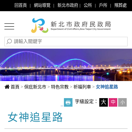
|
|
|
|
|
回首頁
網站導覽
新北市政府
公所
戶所
殯葬處
首頁
>
保庇新北市
>
特色宗教
>
祈福列車
>
女神追星路
字級設定：
大
中
小
_
女神追星路
中央內容區塊