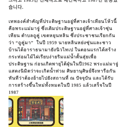
그리고 1985년 전체적으로 재건축하고 1987년 준공했
습니다.
เทพองค์สำคัญที่ประดิษฐานอยู่ที่ศาลเจ้าเทียนโห้วนี้
คือพระแม่มาจู่ ซึ่งเดิมประดิษฐานอยู่ที่ศาลเจ้าซุ่น
เทียน ตำบลถูคู่ เขตหยุนหลิน ซึ่งประชาชนเรียกกัน
ว่า “ถูคู่มา” ในปี 1959 นายหลินหย่งซุ่นและชาว
บ้านได้อาราธนามายังนิวไทเป ในตอนแรกได้สร้าง
กระท่อมไม้ไผ่เรียบง่ายริมแม่น้ำตั้นสุ่ยเพื่อ
ประดิษฐาน ก่อนเกิดพายุไต้ฝุ่นในปี1962 พระแม่มาจู่
แสดงนิมิตว่าจะเกิดน้ำท่วม ศิษยานุศิษย์จึงหารือกัน
ทันทีว่าต้องย้ายไปยังสถานที่ ณ ปัจจุบัน และได้รับ
การสร้างขึ้นใหม่ทั้งหมดในปี 1985 แล้วเสร็จในปี
1987