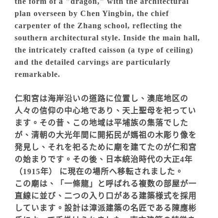
the form of a "dragon," with the architectural
plan overseen by Chen Yingbin, the chief
carpenter of the Zhang school, reflecting the
southern architectural style. Inside the main hall,
the intricately crafted caisson (a type of ceiling)
and the detailed carvings are particularly
remarkable.
仁和宮は海岸沿いの道路に位置し、澳底地区の
人々の信仰の中心地であり、天上聖母を祀ってい
ます。その昔、この地域は平埔族の集落でした
が、清朝の大光年間に開拓民が媽祖の木彫り像を
発見し、それを祀るために廟を建てたのが仁和宮
の始まりです。その後、日本統治時代の大正4年
（1915年） に現在の場所へ移転されました。
この廟は、「一條龍」と呼ばれる複数の部屋が一
直線に並び、二つの入り口がある建築様式を採用
しています。設計は漳派建築の名匠である陳應彬