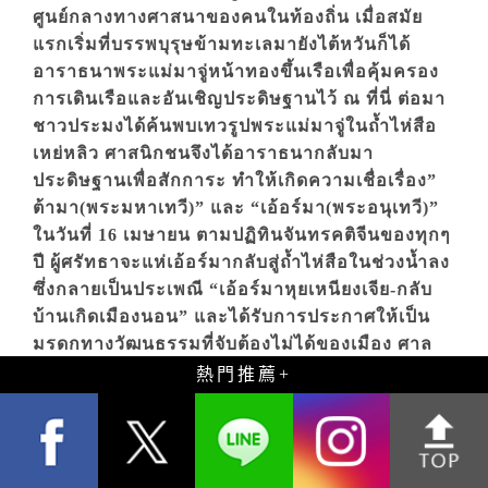
ศูนย์กลางทางศาสนาของคนในท้องถิ่น เมื่อสมัย
แรกเริ่มที่บรรพบุรุษข้ามทะเลมายังไต้หวันก็ได้
อาราธนาพระแม่มาจู่หน้าทองขึ้นเรือเพื่อคุ้มครอง
การเดินเรือและอันเชิญประดิษฐานไว้ ณ ที่นี่ ต่อมา
ชาวประมงได้ค้นพบเทวรูปพระแม่มาจู่ในถ้ำไห่สือ
เหย่หลิว ศาสนิกชนจึงได้อาราธนากลับมา
ประดิษฐานเพื่อสักการะ ทำให้เกิดความเชื่อเรื่อง”
ต้ามา(พระมหาเทวี)” และ “เอ้อร์มา(พระอนุเทวี)”
ในวันที่ 16 เมษายน ตามปฏิทินจันทรคติจีนของทุกๆ
ปี ผู้ศรัทธาจะแห่เอ้อร์มากลับสู่ถ้ำไห่สือในช่วงน้ำลง
ซึ่งกลายเป็นประเพณี “เอ้อร์มาหุยเหนียงเจีย-กลับ
บ้านเกิดเมืองนอน” และได้รับการประกาศให้เป็น
มรดกทางวัฒนธรรมที่จับต้องไม่ได้ของเมือง ศาล
เจ้าฉือหู้ได้รับการบูรณะหลายครั้ง แต่ก็ยังคงรักษา
熱門推薦
โบราณวัตถุตั้งแต่สมัยราชวงศ์ชิงจนถึงยุค
อาณานิคมของญี่ปุ่นไว้ได้ ศาลเจ้าแห่งนี้ได้รับการ
จดทะเบียนเป็นอาคารประวัติศาสตร์ในปี 2019 และ
ขณะนี้อยู่ระหว่างการบูรณะซ่อมแซม
瘋慶典