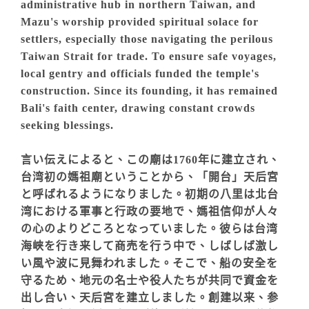
administrative hub in northern Taiwan, and
Mazu's worship provided spiritual solace for
settlers, especially those navigating the perilous
Taiwan Strait for trade. To ensure safe voyages,
local gentry and officials funded the temple's
construction. Since its founding, it has remained
Bali's faith center, drawing constant crowds
seeking blessings.
言い伝えによると、この廟は1760年に建立され、
台湾初の媽祖廟ということから、「開台」天后宮
と呼ばれるようになりました。初期の八里は北台
湾における軍事と行政の要地で、媽祖信仰が人々
の心のよりどころとなっていました。彼らは台湾
海峡を行き来して商売を行う中で、しばしば激し
い風や波に見舞われました。そこで、船の安全を
守るため、地元の名士や役人たちが共同で資金を
出し合い、天后宮を建立しました。創建以来、参