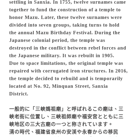
settling in Sanxia. In 1755, twelve surnames came
together to fund the construction of a temple to
honor Mazu. Later, these twelve surnames were
divided into seven groups, taking turns to hold
the annual Mazu Birthday Festival. During the
Japanese colonial period, the temple was
destroyed in the conflict between rebel forces and
the Japanese military. It was rebuilt in 1905.
Due to space limitations, the original temple was
repaired with corrugated iron structures. In 2016,
the temple decided to rebuild and is temporarily
located at No. 92, Minquan Street, Sanxia
District.
一般的に「三峽媽祖廟」と呼ばれるこの廟は、三
峽老街に位置し、三峽祖師廟や福安宮とともに三
峽地区の三大古廟の一つと称されています。
清の時代、福建省泉州の安渓や永春からの移民