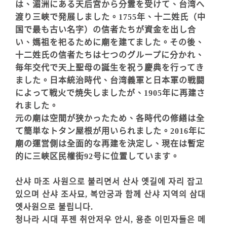
は、湄洲にある天后宮から分霊を受けて、台湾へ
渡り三峽で発展しました。1755年、十二姓氏（中
国で最も古い名字）の信者たちが資金を出し合
い、媽祖を祀るために廟を建てました。その後、
十二姓氏の信者たちは七つのグループに分かれ、
毎年交代で天上聖母の誕生を祝う慶典を行ってき
ました。日本統治時代、台湾義軍と日本軍の戦闘
によって戦火で焼失しましたが、1905年に再建さ
れました。
元の廟は空間が狭かったため、各時代の修繕は全
て簡単なトタン屋根が用いられました。2016年に
廟の運営側は全面的な再建を決定し、現在は暫定
的に三峽区民權街92号に位置しています。
산샤 마조 사원으로 불리면서 산사 옛길에 자리 잡고
있으며 산샤 조사묘, 복안궁과 함께 산샤 지역의 삼대
옛사원으로 불립니다.
청나라 시대 푸젠 취안저우 안시, 용춘 이민자들은 메