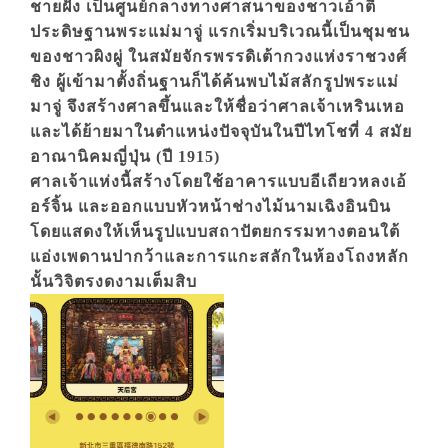
ชายฝั่ง เป็นศูนย์กลางทางศาสนาของชาวเอ้าตี่
ประดิษฐานพระแม่มาจู่ แรกเริ่มบริเวณนี้เป็นชุมชน
ของชาวผิงผู่ ในสมัยจักรพรรดิเต้ากวงแห่งราชวงศ์
ชิง ผู้เข้ามาตั้งถิ่นฐานก็ได้ค้นพบไม้สลักรูปพระแม่
มาจู่ จึงสร้างศาลขึ้นและให้ชื่อว่าศาลเจ้าเหรินเหอ
และได้ย้ายมาในตำแหน่งปัจจุบันในปีไทโชที่ 4 สมัย
อาณานิคมญี่ปุ่น (ปี 1915)
ศาลเจ้าแห่งนี้สร้างโดยใช้อาคารแบบอีเถียวหลงเอ้
อร์จิ้น และออกแบบหัวหน้าช่างไม้นามเฉิงอินบิน
โดยแสดงให้เห็นรูปแบบสถาปัตยกรรมทางตอนใต้
แอ่งเพดานปากว้าและการแกะสลักในห้องโถงหลัก
นั้นวิจิตรงดงามเต็มสิบ