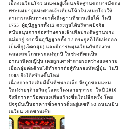
เมืิองเฉวียนโจว มณฑลฝูเจี้ยนอธิษฐานขอบารมีของ
พระแม่มาจู่แห่งศาลเจ้าเทียนโห้วในเหมยโจวให้
สามารถเดินทางมาตั้งถิ่นฐานที่ซานเสียได้ ในปี
1755 ผู้อุปัฏฐากทั้ง12 ตระกูลได้บริจาคปัจจัย
สนับสนุนการก่อสร้างศาลเจ้าเพื่อประดิษฐานพระ
แม่มาจู่ จากนั้นอุปัฏฐากทั้ง 12 ตระกูลก็ได้แบ่งออก
เป็นชีกู่(เจ็ดกลุ่ม) และมีการหมุนเวียนกันจัดงาน
ฉลองสมโภชพระแม่ทุกปี ในช่วงที่ตกเป็น
อาณานิคมญี่ปุ่น เคยถูกเผาทำลายระหว่างสงคราม
เมื่อกลุ่มต่อต้านได้ทำการต่อสู้กับกองทัพญี่ปุ่น ในปี
1905 จึงได้สร้างขึ้นใหม่
เนื่องจากวัดเดิมมีพื้นที่ขนาดเล็ก จึงถูกซ่อมแซม
ใหม่ง่ายๆด้วยวัสดุโลหะในหลายๆวาระ ในปี 2016
จึงมีการหารือตกลงเพื่อสร้างขึ้นใหม่อีกครั้ง โดย
ปัจจุบันเป็นอาคารชั่วคราวตั้งอยู่เลขที่ 92 ถนนหมิน
เฉวียน เขตซานเซีย