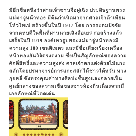
มีอีกชื่อหนึ่งว่าศาลเจ้าซานจือฝูเฉิง ประดิษฐานพระ
แม่มาจู่หน้าทอง มีต้นกำเนิดมาจากศาลเจ้าต้าเทียน
โห้วไทเป สร้างขึ้นในปี 1917 โดย การระดมปัจจัย
จากคหบดีในพื้นที่ผ่านนายเฉิงสือเยว่ ก่อสร้างแล้ว
เสร็จในปี 1919 องค์เทวรูปพระแม่มาจู่หน้าทองมี
ความสูง 180 เซนติเมตร และมีชื่อเสียงเรื่องเครื่อง
หน้าทองอันวิจิตรงดงาม ซึ่งเป็นสัญลักษณ์ของความ
ศักดิ์สิทธิ์และความสูงส่ง ศาลเจ้าตกแต่งด้วยไม้แกะ
สลักโดยปรมาจารย์การแกะสลักไม้ชาวไต้หวัน หวง
กุยหลี่ ซึ่งทรงคุณค่าทางศิลปะชั้นสูงและกลายเป็น
ศูนย์กลางของความเชื่อของชาวท้องถิ่นเนื่องจากมี
เอกลักษณ์ที่โดดเด่น