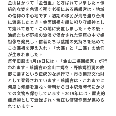
金山はかつて「金包里」と呼ばれていました。伝
統的な姿を色濃く残す老街にある慈護宮は、地域
の信仰の中心地です。初期の移民が海を渡り台湾
に渡来したとき、金面媽祖を船に祀り守護神とし
て連れてきて、この地に安置しました。その後、
漁師たちが野柳の波浪で侵食された洞窟の中で媽
祖像を発見し、信者たちは感謝の気持ちを込めて
この媽祖を迎え入れ、「大媽」と「二媽」の信仰
が生まれました。
毎年旧暦の4月16日には、「金山二媽回娘家」が行
われます。慈護宮の金山二媽を、野柳媽祖洞の故
郷に帰すという伝統的な巡行で、市の無形文化財
として登録されています。慈護宮は、これまでに
何度も修繕を重ね、清朝から日本統治時代にかけ
ての文物も保存しています。2019年には、歴史的
建造物として登録され、現在も修復作業が進めら
れています。