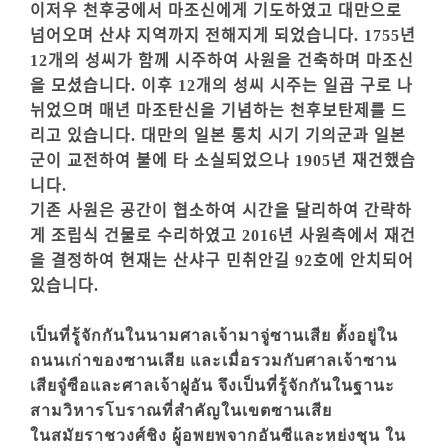
이저우 천후궁에서 마조신에게 기도하였고 대만으로
넘어오며 산샤 지역까지 전해지게 되었습니다. 1755년
12개의 성씨가 함께 시주하여 사원을 건축하며 마조신
을 모셨습니다. 이후 12개의 성씨 시주는 일곱 구로 나
뉘었으며 매년 마조탄신을 기념하는 천후보탄제를 드
리고 있습니다. 대만의 일본 통치 시기 기의군과 일본
군이 교전하여 불에 타 소실되었으나 1905년 재건했습
니다.
기존 사원은 공간이 협소하여 시간을 달리하여 간략하
게 조립식 건물로 수리하였고 2016년 사원측에서 재건
을 결정하여 현재는 산샤구 민취안길 92호에 안치되어
있습니다.
เป็นที่รู้จักกันในนามศาลเจ้ามาจู่ซานเสีย ตั้งอยู่ใน
ถนนเก่าของซานเสีย และเมื่อรวมกับศาลเจ้าซาน
เสียจู๋ซือและศาลเจ้าฝูอัน จึงเป็นที่รู้จักกันในฐานะ
สามวิหารโบราณที่สำคัญในเขตซานเสีย
ในสมัยราชวงศ์ชิง ผู้อพยพจากอันซีและหย่งชุน ใน