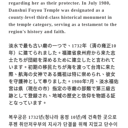
regarding her as their protector. In July 1980,
Danshui Fuyou Temple was designated as a
county-level third-class historical monument in
the temple category, serving as a testament to the
region's history and faith.
淡水で最も古い廟の一つで、1732年（清の雍正10
年）に建てられました。福建省泉州府から来た志
士たちが団結を深めるために建立したと言われて
います。初期の移民たちが海を渡って台湾に来た
際、航海の女神である媽祖は特に崇められ、彼女
を守護神として奉りました。1980年7月、淡水福佑
宮は県（現在の市）指定の寺廟の部類で第三級古
跡として登録され、地域の歴史と信仰を物語る証
となっています。
복우궁은 1732년(청나라 옹정 10년)에 건축한 곳으로
푸젠 취안저우부의 지사가 단결을 위해 지었고 단수이