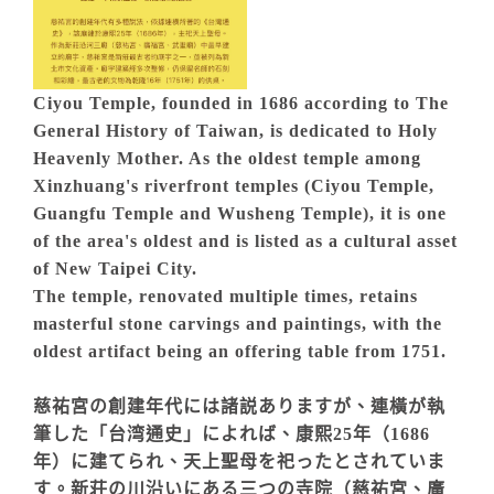
Ciyou Temple, founded in 1686 according to The
General History of Taiwan, is dedicated to Holy
Heavenly Mother. As the oldest temple among
Xinzhuang's riverfront temples (Ciyou Temple,
Guangfu Temple and Wusheng Temple), it is one
of the area's oldest and is listed as a cultural asset
of New Taipei City.
The temple, renovated multiple times, retains
masterful stone carvings and paintings, with the
oldest artifact being an offering table from 1751.
慈祐宮の創建年代には諸説ありますが、連橫が執
筆した「台湾通史」によれば、康熙25年（1686
年）に建てられ、天上聖母を祀ったとされていま
す。新荘の川沿いにある三つの寺院（慈祐宮、廣