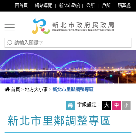
|
|
|
|
|
回首頁
網站導覽
新北市政府
公所
戶所
殯葬處
首頁
>
地方大小事
>
新北市里鄰調整專區
字級設定：
大
中
小
_
新北市里鄰調整專區
中央內容區塊