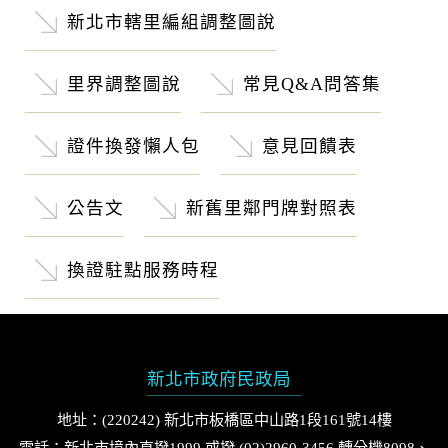
新北市轄里編組調整圖說
里界調整圖說
常見Q&A問答集
證件換發懶人包
意見回饋表
公告文
新舊里鄰門牌對照表
換證駐點服務時程
新北市政府民政局
地址：(220242) 新北市板橋區中山路1段161號14樓
電話：新北市境內直撥1999 或撥 (02)2960-3456 轉分機8098、