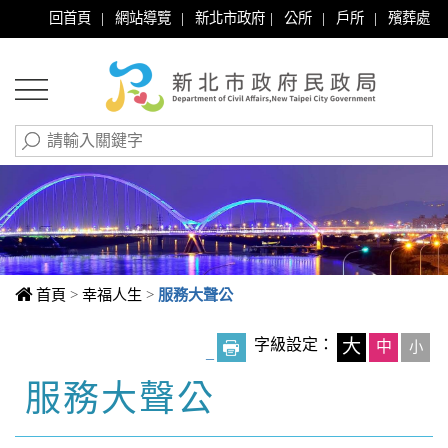
|
|
|
|
|
回首頁
網站導覽
新北市政府
公所
戶所
殯葬處
首頁
>
幸福人生
>
服務大聲公
字級設定：
大
中
小
_
服務大聲公
中央內容區塊