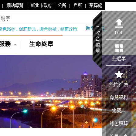
|
|
|
|
|
網站導覽
新北市政府
公所
戶所
殯葬處
進階搜尋
綠色殯葬
,
保庇新北
,
聯合婚禮
,
婚育政策
TOP
服務
生命終章
主選單
熱門推薦
育兒福利
瘋慶典
綠色殯葬