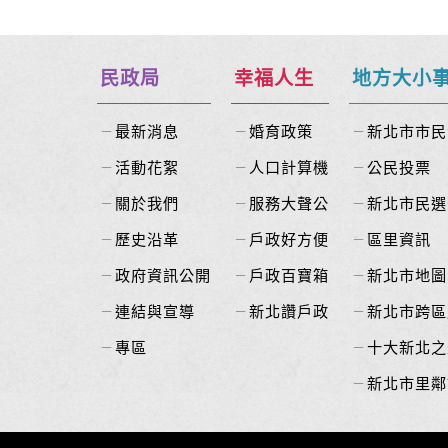
民政局
幸福人生
地方大小
最新消息
婚育政策
新北市市民
活動花絮
人口計算機
公民投票
關於我們
服務大聲公
新北市民選
歷史沿革
戶政好方便
區里資訊
政府資訊公開
戶政百寶箱
新北市地圖
連結與宣導
新北讚戶政
新北市跨區
專區
十大新北之
新北市里鄰