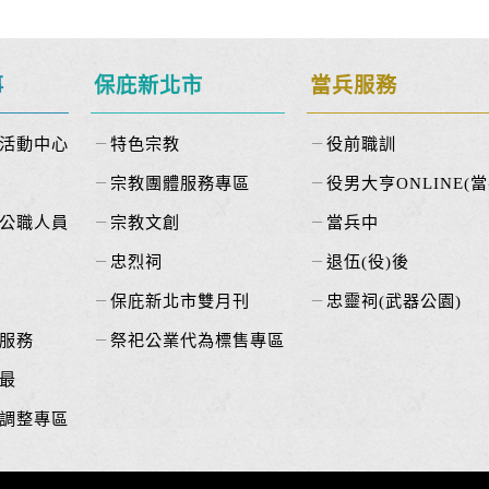
事
保庇新北市
當兵服務
活動中心
特色宗教
役前職訓
宗教團體服務專區
役男大亨ONLINE(當
公職人員
宗教文創
當兵中
忠烈祠
退伍(役)後
保庇新北市雙月刊
忠靈祠(武器公園)
服務
祭祀公業代為標售專區
最
調整專區