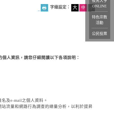
役男大亨
ONLINE
字級設定：
大
中
小
_
特色宗教
活動
公民投票
的個人資訊，請您仔細閱讀以下各項說明：
及e-mail之個人資料。
作網站流量和網路行為調查的總量分析，以利於提昇