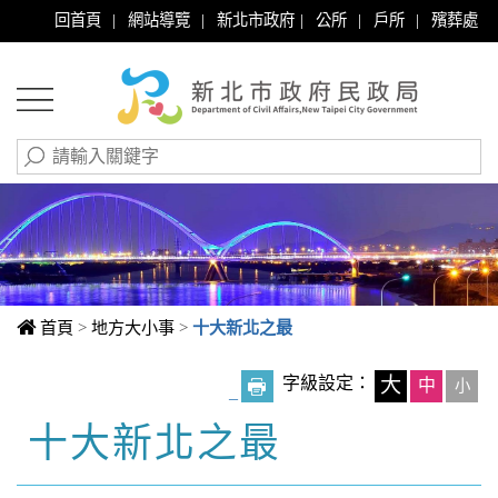
|
|
|
|
|
回首頁
網站導覽
新北市政府
公所
戶所
殯葬處
首頁
>
地方大小事
>
十大新北之最
字級設定：
大
中
小
_
十大新北之最
中央內容區塊