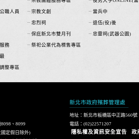
宗教團體服務專區
役男大亨ONLINE(當
公職人員
宗教文創
當兵中
忠烈祠
退伍(役)後
保庇新北市雙月刊
忠靈祠(武器公園)
服務
祭祀公業代為標售專區
最
調整專區
新北市政府殯葬管理處
地址：新北市板橋區中正路560號
8098、8099
電話：(02)22571207
隱私權及資訊安全宣告
政
0 (國定假日除外)