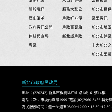
活動花絮
人口計算機
公民投票
關於我們
服務大聲公
新北市民選
歷史沿革
戶政好方便
區里資訊
政府資訊公開
戶政百寶箱
新北市地圖
連結與宣導
新北讚戶政
新北市跨區
專區
十大新北之
新北市里鄰
新北市政府民政局
地址：(220242) 新北市板橋區中山路1段161號14樓
電話：新北市境內直撥1999 或撥 (02)2960-3456 轉分機
為民服務時間：週一至週五08:00~12:00、13:30~17:3