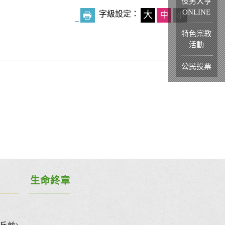
役男大亨
ONLINE
字級設定：
大
中
小
_
特色宗教
活動
公民投票
生命終章