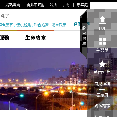
|
|
|
|
|
網站導覽
新北市政府
公所
戶所
殯葬處
進階搜尋
綠色殯葬
,
保庇新北
,
聯合婚禮
,
婚育政策
TOP
服務
生命終章
主選單
熱門推薦
育兒福利
瘋慶典
綠色殯葬