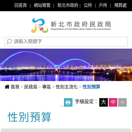
|
|
|
|
|
回首頁
網站導覽
新北市政府
公所
戶所
殯葬處
首頁
>
民政局
>
專區
>
性別主流化
>
性別預算
字級設定：
大
中
小
_
性別預算
中央內容區塊