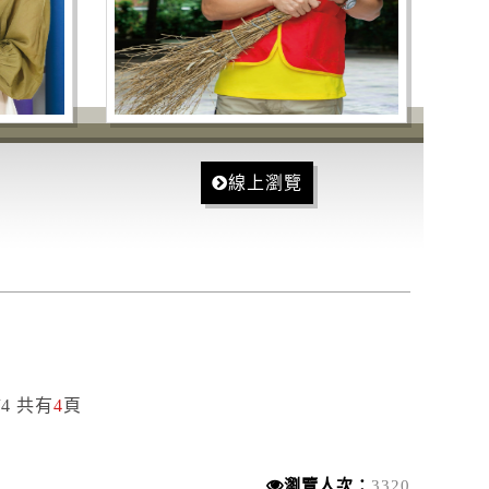
線上瀏覽
/4 共有
4
頁
瀏覽人次：
3320