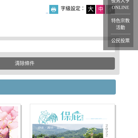
役男大亨
ONLINE
字級設定：
大
中
小
_
特色宗教
活動
公民投票