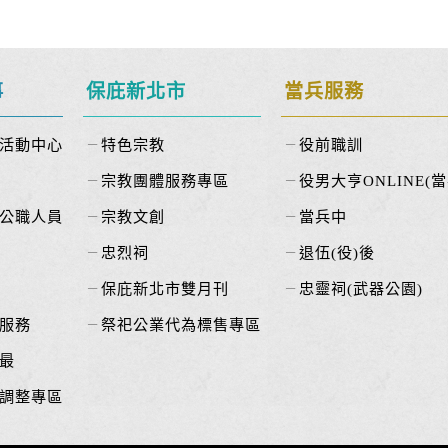
事
保庇新北市
當兵服務
活動中心
特色宗教
役前職訓
宗教團體服務專區
役男大亨ONLINE(當
公職人員
宗教文創
當兵中
忠烈祠
退伍(役)後
保庇新北市雙月刊
忠靈祠(武器公園)
服務
祭祀公業代為標售專區
最
調整專區