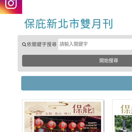
保庇新北市雙月刊
中央內容區塊
依關鍵字搜尋