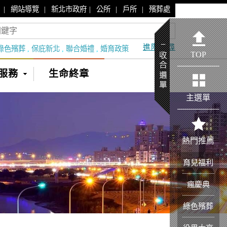
|
|
|
|
|
網站導覽
新北市政府
公所
戶所
殯葬處
進階搜尋
綠色殯葬
,
保庇新北
,
聯合婚禮
,
婚育政策
TOP
服務
生命終章
主選單
熱門推薦
育兒福利
瘋慶典
綠色殯葬