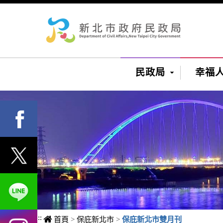
進入內容區塊
民政局
幸福
:::
首頁
>
保庇新北市
>
保庇新北市雙月刊