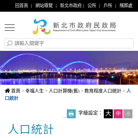
|
|
|
|
|
回首頁
網站導覽
新北市政府
公所
戶所
殯葬處
首頁
>
幸福人生
>
人口計算機(舊)
>
教育程度人口統計
>
人
口統計
字級設定：
大
中
小
_
人口統計
中央內容區塊