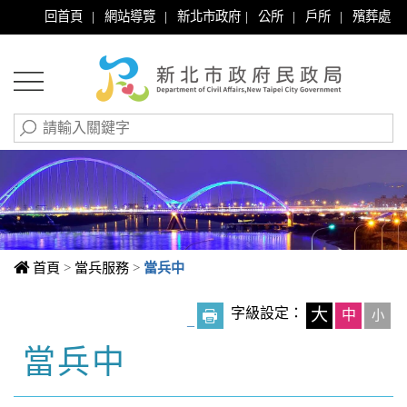
|
|
|
|
|
回首頁
網站導覽
新北市政府
公所
戶所
殯葬處
首頁
>
當兵服務
>
當兵中
字級設定：
大
中
小
_
當兵中
中央內容區塊