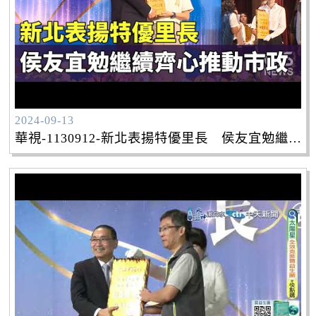
2024-09-13
華視-1130912-新北表揚特優里長 侯友宜勉繼續齊心推動市政