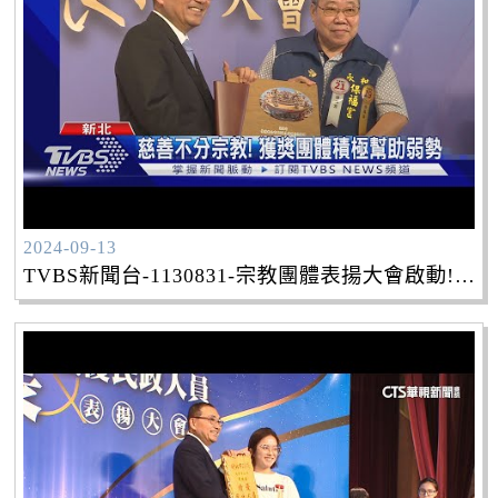
2024-09-13
TVBS新聞台-1130831-宗教團體表揚大會啟動! 侯友宜「親自頒獎」致贈262面獎牌