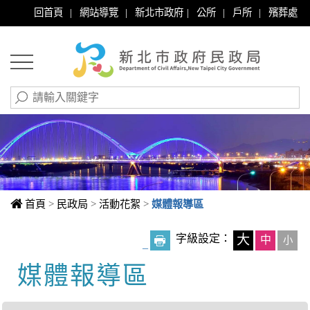
|
|
|
|
|
回首頁
網站導覽
新北市政府
公所
戶所
殯葬處
首頁
>
民政局
>
活動花絮
>
媒體報導區
字級設定：
大
中
小
_
媒體報導區
中央內容區塊