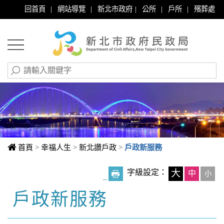
|
|
|
|
|
回首頁
網站導覽
新北市政府
公所
戶所
殯葬處
首頁
>
幸福人生
>
新北讚戶政
>
戶政新服務
字級設定：
大
中
小
_
戶政新服務
中央內容區塊