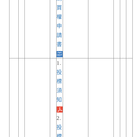
買
權
申
請
書
1.
投
標
須
知
2.
投
標