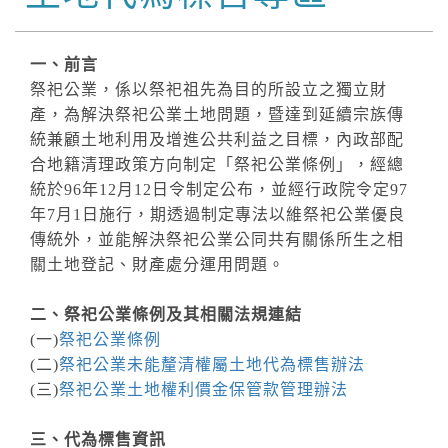
一、前言
祭祀公業，係以祭祀祖先為目的所設立之獨立財
產，為解決祭祀公業土地問題，暨達到延續宗族傳
統兼顧土地利用及增進公共利益之目標，內政部配
合地籍清理政策方向制定「祭祀公業條例」，經總
統於96年12月12日令制定公布，並經行政院令定97
年7月1日施行，期透過制定專法以維祭祀公業優良
傳統外，並能解決祭祀公業公同共有關係所生之相
關土地登記、財產處分運用問題。
二、祭祀公業條例及其相關法規連結
(一)
祭祀公業條例
(二)
祭祀公業未能釐清權屬土地代為標售辦法
(三)
祭祀公業土地權利價金保管款管理辦法
三、代為標售資訊