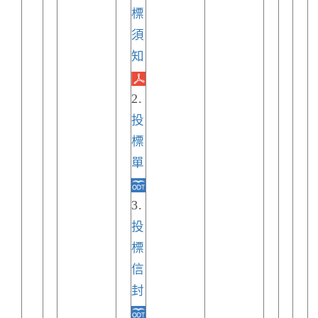
標
須
知
2.
投
標
單
3.
投
標
信
封