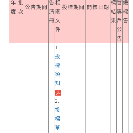
年
批
告
相
標
管
緩
公告期間
投標期間
開標日期
度
次
清
關
結
專
標
冊
文
果
戶
售
件
公
告
1.
投
標
須
知
2.
投
標
單