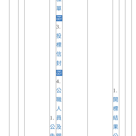
單
3.
投
標
信
封
4.
公
1.
職
開
人
標
1.
員
結
公
及
果