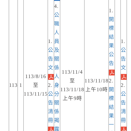
4.
1.
公
開
職
標
人
結
1.
員
1.
果
公
及
公
公
告
關
告
告
文
係
文
113/11/4
113/8/16
人
至
113/11/18
2.
113
1
至
2.
身
2.
113/11/18
上午10時
開
113/11/15
公
分
公
上午9時
標
告
關
告
結
清
係
清
果
冊
揭
冊
一
露