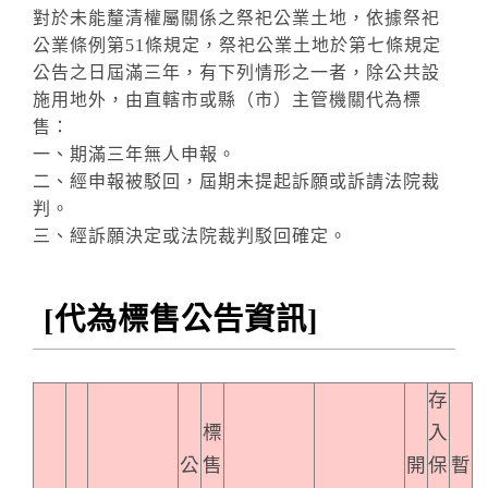
對於未能釐清權屬關係之祭祀公業土地，依據祭祀
公業條例第51條規定，祭祀公業土地於第七條規定
公告之日屆滿三年，有下列情形之一者，除公共設
施用地外，由直轄市或縣（市）主管機關代為標
售：
一、期滿三年無人申報。
二、經申報被駁回，屆期未提起訴願或訴請法院裁
判。
三、經訴願決定或法院裁判駁回確定。
[代為標售公告資訊]
存
標
入
公
售
開
保
暫