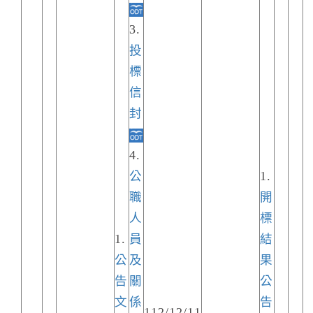
3.
投
標
信
封
4.
公
1.
職
開
人
標
1.
員
結
公
及
果
告
關
公
文
係
告
112/12/11