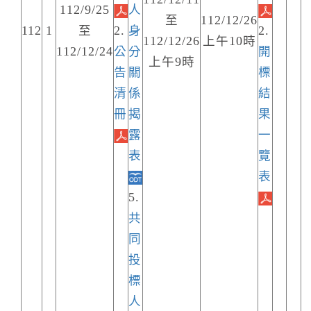
112/9/25
人
至
112/12/26
112
1
至
2.
身
2.
112/12/26
上午10時
112/12/24
公
分
開
上午9時
告
關
標
清
係
結
冊
揭
果
露
一
表
覽
表
5.
共
同
投
標
人