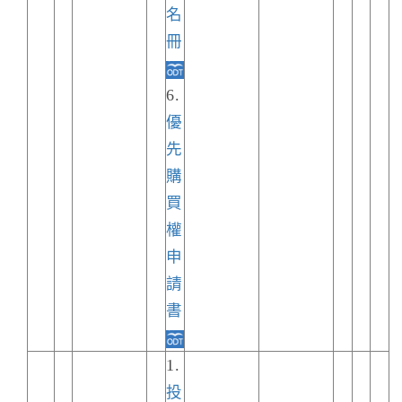
名
冊
6.
優
先
購
買
權
申
請
書
1.
投