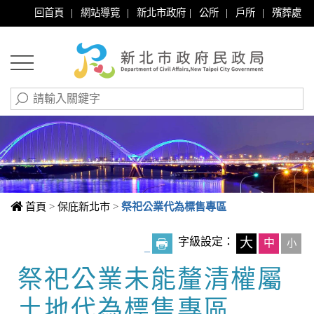
|
|
|
|
|
回首頁
網站導覽
新北市政府
公所
戶所
殯葬處
首頁
>
保庇新北市
>
祭祀公業代為標售專區
字級設定：
大
中
小
_
祭祀公業未能釐清權屬
中央內容區塊
土地代為標售專區