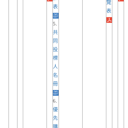
覽
表
表
5.
共
同
投
標
人
名
冊
6.
優
先
購