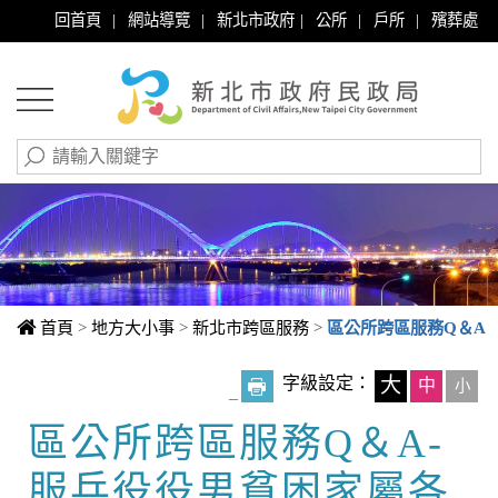
|
|
|
|
|
回首頁
網站導覽
新北市政府
公所
戶所
殯葬處
首頁
>
地方大小事
>
新北市跨區服務
>
區公所跨區服務Q＆A
字級設定：
大
中
小
_
區公所跨區服務Q＆A-
中央內容區塊
服兵役役男貧困家屬各