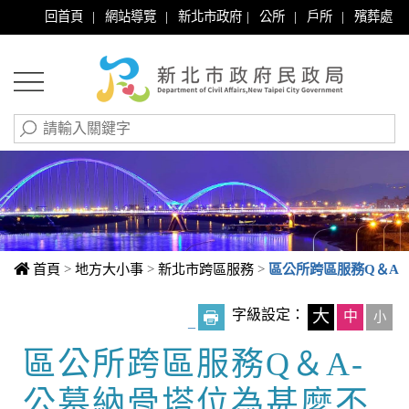
|
|
|
|
|
回首頁
網站導覽
新北市政府
公所
戶所
殯葬處
首頁
>
地方大小事
>
新北市跨區服務
>
區公所跨區服務Q＆A
字級設定：
大
中
小
_
區公所跨區服務Q＆A-
中央內容區塊
公墓納骨塔位為甚麼不