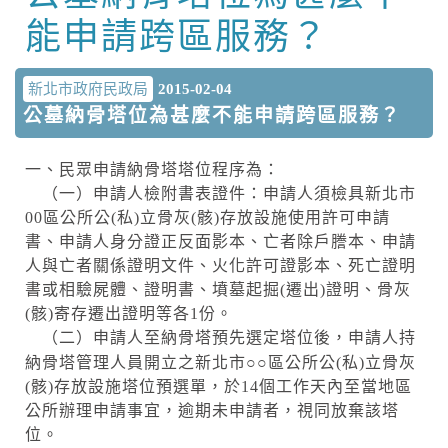
能申請跨區服務？
新北市政府民政局
2015-02-04
公墓納骨塔位為甚麼不能申請跨區服務？
一、民眾申請納骨塔塔位程序為：
（一）申請人檢附書表證件：申請人須檢具新北市
00區公所公(私)立骨灰(骸)存放設施使用許可申請
書、申請人身分證正反面影本、亡者除戶謄本、申請
人與亡者關係證明文件、火化許可證影本、死亡證明
書或相驗屍體、證明書、墳墓起掘(遷出)證明、骨灰
(骸)寄存遷出證明等各1份。
（二）申請人至納骨塔預先選定塔位後，申請人持
納骨塔管理人員開立之新北市
○○
區公所公(私)立骨灰
(骸)存放設施塔位預選單，於14個工作天內至當地區
公所辦理申請事宜，逾期未申請者，視同放棄該塔
位。