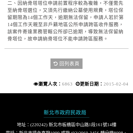
二、因納骨塔塔位申請前置程序較為複雜，不僅需先
至納骨塔選位，又須先行繳納公墓使用規費，塔位保
留期限為14個工作天，逾期無法保留，申請人若於第
14個工作天親至非戶籍地區公所申請跨區收件服務，
該案件寄達業務管轄公所卻已逾期，導致無法保留納
骨塔位，故申請納骨塔位不能申請跨區服務。
回列表頁
瀏覽人次：
6863
更新日期：
2015-02-04
新北市政府民政局
地址：(220242) 新北市板橋區中山路1段161號14樓
電話：新北市境內直撥1999 或撥 (02)2960-3456 轉分機8098、