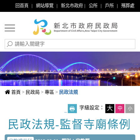
|
|
|
|
|
回首頁
網站導覽
新北市政府
公所
戶所
殯葬處
首頁
>
民政局
>
專區
>
民政法規
字級設定：
大
中
小
_
民政法規-監督寺廟條例
中央內容區塊