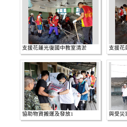
支援花蓮光復國中教室清淤
支援花
協助物資搬運及發放1
與受災