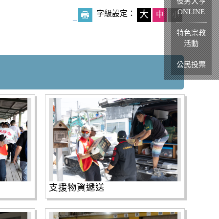
役男大亨
ONLINE
字級設定：
大
中
小
_
特色宗教
活動
公民投票
支援物資遞送