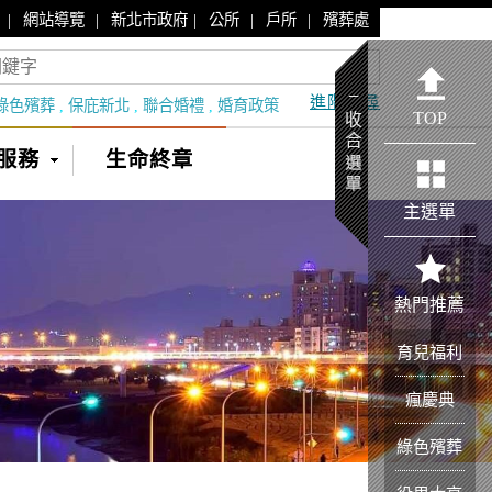
|
|
|
|
|
網站導覽
新北市政府
公所
戶所
殯葬處
進階搜尋
綠色殯葬
,
保庇新北
,
聯合婚禮
,
婚育政策
TOP
服務
生命終章
主選單
熱門推薦
育兒福利
瘋慶典
綠色殯葬