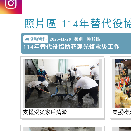
照片區-114年替代
中央內容區塊
兵役勤管科
2025-11-28
類別：照片區
114年替代役協助花蓮光復救災工作
支援受災家戶清淤
支援物