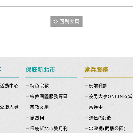
回列表頁
事
保庇新北市
當兵服務
活動中心
特色宗教
役前職訓
宗教團體服務專區
役男大亨ONLINE(當
公職人員
宗教文創
當兵中
忠烈祠
退伍(役)後
保庇新北市雙月刊
忠靈祠(武器公園)