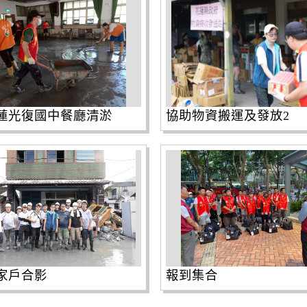
蓮光復國中餐廳清淤
協助物資搬運及發放2
家戶合影
報到集合