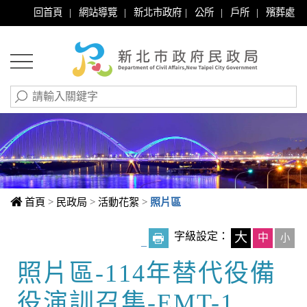
|
|
|
|
|
回首頁
網站導覽
新北市政府
公所
戶所
殯葬處
首頁
>
民政局
>
活動花絮
>
照片區
字級設定：
大
中
小
_
照片區-114年替代役備
中央內容區塊
役演訓召集-EMT-1