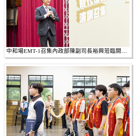
中和場EMT-1召集內政部陳副司長裕興蒞臨開訓典禮