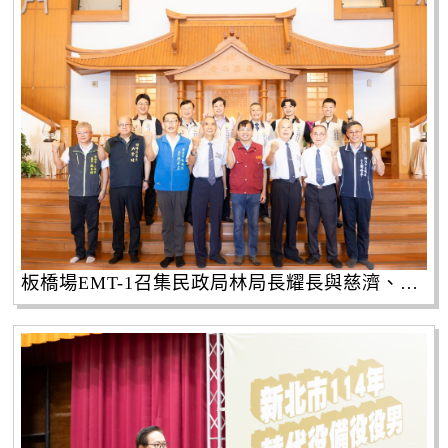
板橋場EMT-1召集民政局林局長耀長與慈濟、區長及編管中心合影