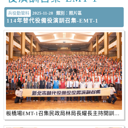
兵役勤管科
2025-11-28
類別：照片區
114年替代役備役演訓召集-EMT-1
板橋場EMT-1召集民政局林局長耀長主持開訓典禮