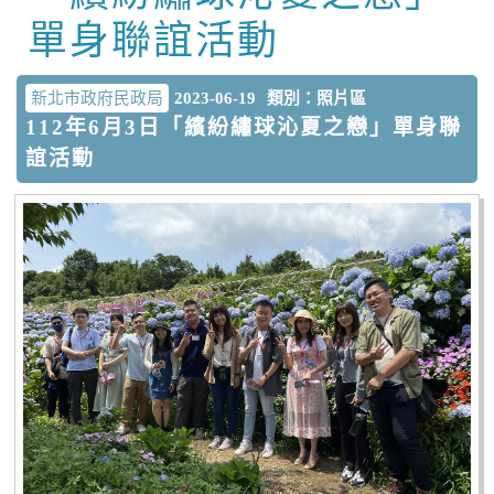
單身聯誼活動
新北市政府民政局
2023-06-19
類別：照片區
112年6月3日「繽紛繡球沁夏之戀」單身聯
誼活動