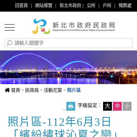
|
|
|
|
|
回首頁
網站導覽
新北市政府
公所
戶所
殯葬處
首頁
>
民政局
>
活動花絮
>
照片區
字級設定：
大
中
小
_
照片區-112年6月3日
中央內容區塊
「繽紛繡球沁夏之戀」