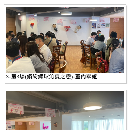
3-第3場(繽紛繡球沁夏之戀)-室內聯誼