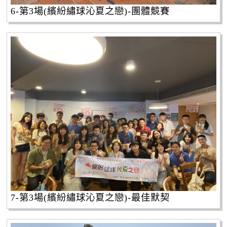
6-第3場(繽紛繡球沁夏之戀)-團體競賽
7-第3場(繽紛繡球沁夏之戀)-最佳默契