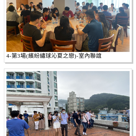
4-第3場(繽紛繡球沁夏之戀)-室內聯誼