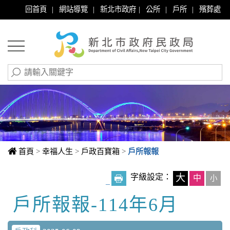
|
|
|
|
|
回首頁
網站導覽
新北市政府
公所
戶所
殯葬處
首頁
>
幸福人生
>
戶政百寶箱
>
戶所報報
字級設定：
大
中
小
_
戶所報報-114年6月
中央內容區塊