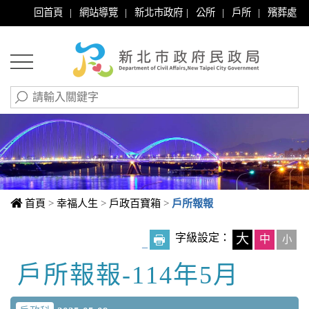
|
|
|
|
|
回首頁
網站導覽
新北市政府
公所
戶所
殯葬處
首頁
>
幸福人生
>
戶政百寶箱
>
戶所報報
字級設定：
大
中
小
_
戶所報報-114年5月
中央內容區塊