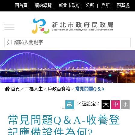
|
|
|
|
|
回首頁
網站導覽
新北市政府
公所
戶所
殯葬處
首頁
>
幸福人生
>
戶政百寶箱
>
常見問題Q＆A
字級設定：
大
中
小
_
常見問題Q＆A-收養登
中央內容區塊
記應備證件為何?