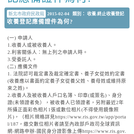
新北市政府民政局
2015-02-04
類別： 收養.終止收養登記
收養登記應備證件為何?
(一) 申請人
1.收養人或被收養人。
2.利害關係人：無上列之申請人時。
3.受委託人。
(二) 應備文件
1. 法院認可裁定書及裁定確定書、養子女從姓約定書
(收養應以書面約定養子女從養父姓、養母姓或維持原
來之姓)。
2.收養人及被收養人戶口名簿、印章(或簽名)、身分
證(未領證者免），被收養人已領證者，另附最近2年
所攝正面彩色相片1張或數位相片(不得使用鏡像照
片)，（相片規格詳見https://www.ris.gov.tw/app/porta
l/187，繳交數位相片者請至內政部戶政司全球資訊
網-網路申辦-國民身分證影像上傳https://www.ris.gov.