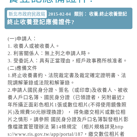
新北市政府民政局
2015-02-04
類別： 收養.終止收養登記
終止收養登記應備證件?
(一)申請人：
1. 收養人或被收養人。
2. 利害關係人：無上列之申請人時。
3. 受委託人：具有正當理由，經戶政事務所核准者。
(二)應備文件
1.終止收養書約、法院裁定書及裁定確定證明書、法
院調解筆錄或法院和解筆錄。
2.申請人國民身分證、簽名（或印章)及收養人、被收
養人戶口名簿、國民身分證（已領證者，另附最近2
年所攝正面彩色相片1張或數位相片(不得使用鏡像照
片)及規費50元辦理換證）， 得免繳交相片或數位相
片之情形，請參照 國民身分證及戶口名簿製發相片影
像檔建置管理辦法 第14條規定 （相片規格詳見http
s://www.ris.gov.tw/app/portal/187，繳交數位相片者