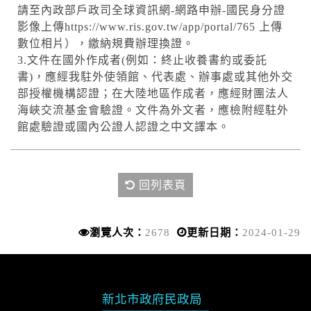
請至內政部戶政司全球資訊網-網路申辦-國民身分證
影像上傳https://www.ris.gov.tw/app/portal/765 上傳
數位相片），繳納規費辦理換證。
3.文件在國外作成者(例如：終止收養書約或委託
書)，應經我駐外使領館、代表處、辦事處或其他外交
部授權機構認證；在大陸地區作成者，應經財團法人
海峽交流基金會驗證。文件為外文者，應檢附經駐外
館處驗證或國內公證人認證之中文譯本。
回列表頁
瀏覽人次：
2678
更新日期：
2024-01-29
新北市政府民政局