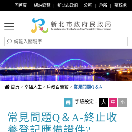
|
|
|
|
|
回首頁
網站導覽
新北市政府
公所
戶所
殯葬處
首頁
>
幸福人生
>
戶政百寶箱
>
常見問題Q＆A
字級設定：
大
中
小
_
常見問題Q＆A-終止收
中央內容區塊
養登記應備證件?