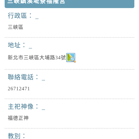
三峽鎮溪墘寮福隆宮
行政區：
三峽區
地址：
新北市三峽區大埔路34號
聯絡電話：
26712471
主祀神像：
福德正神
教別：