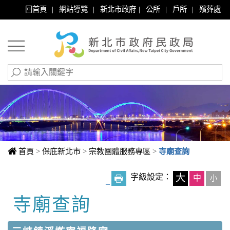
|
|
|
|
|
回首頁
網站導覽
新北市政府
公所
戶所
殯葬處
首頁
>
保庇新北市
>
宗教團體服務專區
>
寺廟查詢
字級設定：
大
中
小
_
寺廟查詢
中央內容區塊