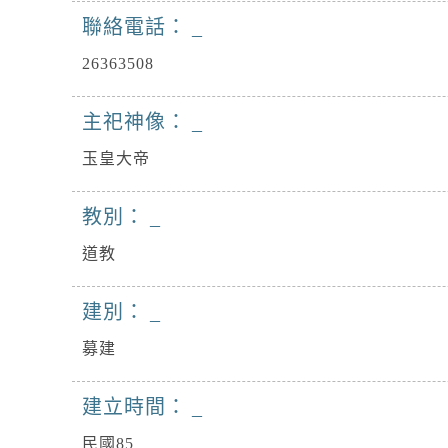
聯絡電話：
26363508
主祀神像：
玉皇大帝
教別：
道教
建別：
募建
建立時間：
民國85