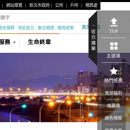
|
|
|
|
|
網站導覽
新北市政府
公所
戶所
殯葬處
進階搜尋
綠色殯葬
,
保庇新北
,
聯合婚禮
,
婚育政策
TOP
服務
生命終章
主選單
熱門推薦
育兒福利
瘋慶典
綠色殯葬