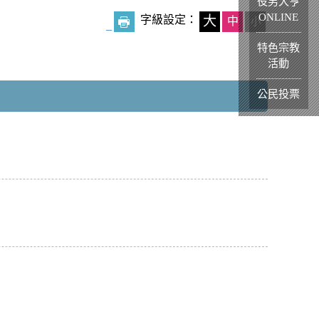
役男大亨
ONLINE
字級設定：
大
中
小
_
特色宗教
活動
公民投票