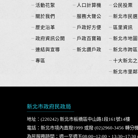
活動花絮
人口計算機
公民投票
關於我們
服務大聲公
新北市民選
歷史沿革
戶政好方便
區里資訊
政府資訊公開
戶政百寶箱
新北市地圖
連結與宣導
新北讚戶政
新北市跨區
專區
十大新北之
新北市里鄰
新北市政府民政局
地址：(220242) 新北市板橋區中山路1段161號14樓
電話：新北市境內直撥1999 或撥 (02)2960-3456 轉分機
為民服務時間：週一至週五08:00~12:00、13:30~17:3