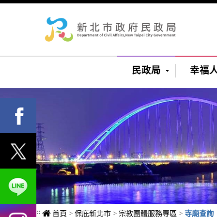
進入內容區塊
民政局
幸福
:::
首頁
>
保庇新北市
>
宗教團體服務專區
>
寺廟查詢