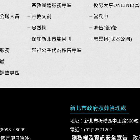
宗教團體服務專區
役男大亨ONLINE(當
公職人員
宗教文創
當兵中
忠烈祠
退伍(役)後
保庇新北市雙月刊
忠靈祠(武器公園)
服務
祭祀公業代為標售專區
最
調整專區
新北市政府殯葬管理處
地址：新北市板橋區中正路560號
8098、8099
電話：(02)22571207
隱私權及資訊安全宣告
政
0 (國定假日除外)