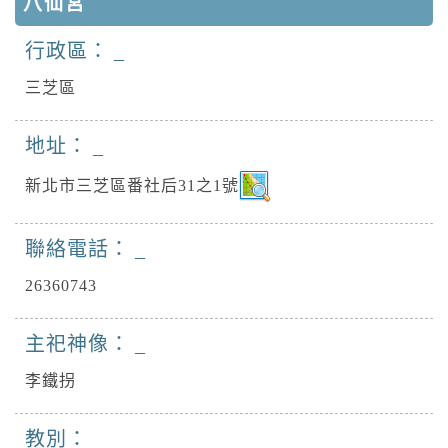
八仙宮
行政區：
三芝區
地址：
新北市三芝區番社后31之1號
聯絡電話：
26360743
主祀神像：
李鐵拐
教別：