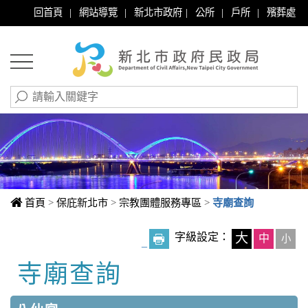
|
|
|
|
|
回首頁
網站導覽
新北市政府
公所
戶所
殯葬處
首頁
>
保庇新北市
>
宗教團體服務專區
>
寺廟查詢
字級設定：
大
中
小
_
寺廟查詢
中央內容區塊