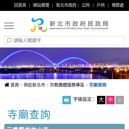
|
|
|
|
|
回首頁
網站導覽
新北市政府
公所
戶所
殯葬處
首頁
>
保庇新北市
>
宗教團體服務專區
>
寺廟查詢
字級設定：
大
中
小
_
寺廟查詢
中央內容區塊