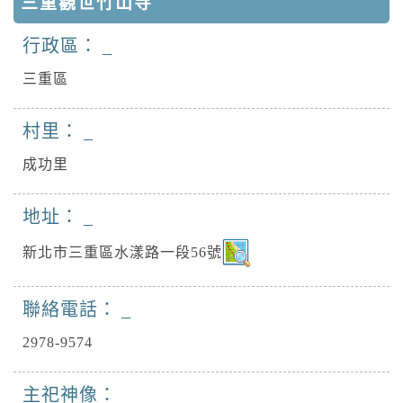
三重觀世竹山寺
行政區：
三重區
村里：
成功里
地址：
新北市三重區水漾路一段56號
聯絡電話：
2978-9574
主祀神像：