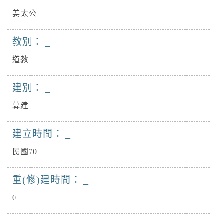
姜太公
教別：
道教
建別：
募建
建立時間：
民國70
重(修)建時間：
0