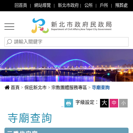
|
|
|
|
|
回首頁
網站導覽
新北市政府
公所
戶所
殯葬處
首頁
>
保庇新北市
>
宗教團體服務專區
>
寺廟查詢
字級設定：
大
中
小
_
寺廟查詢
中央內容區塊