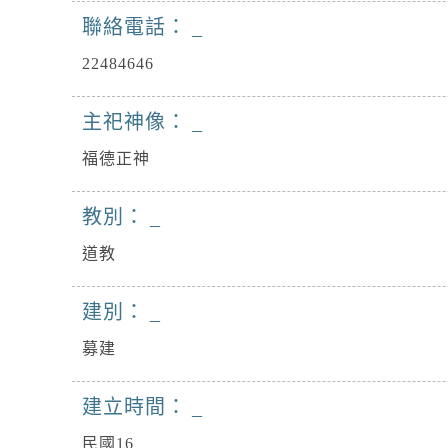
聯絡電話：
22484646
主祀神像：
福德正神
教別：
道教
建別：
募建
建立時間：
民國16