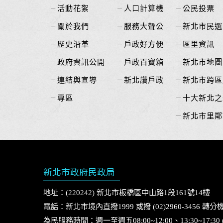
活動花絮
人口計算機
公民投票
關於我們
服務大聲公
新北市民選
歷史沿革
戶政好方便
區里資訊
政府資訊公開
戶政百寶箱
新北市地圖
連結與宣導
新北讚戶政
新北市跨區
專區
十大新北之
新北市里鄰
新北市政府民政局
地址：(220242) 新北市板橋區中山路1段161號14樓
電話：新北市境內直撥1999 或撥 (02)2960-3456 轉分機
為民服務時間：週一至週五08:00~12:00、13:30~17:3