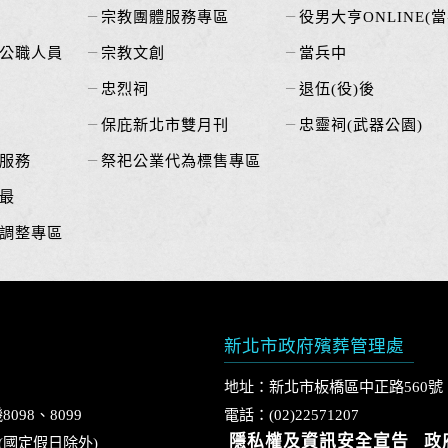
宗教團體服務專區
役男大亨ONLINE(當
公職人員
宗教文創
當兵中
忠烈祠
退伍(役)後
保庇新北市雙月刊
忠靈祠(武器公園)
服務
祭祀公業代為標售專區
最
調整專區
新北市政府殯葬管理處
地址：新北市板橋區中正路560號
8098、8099
電話：(02)22571207
隱私權及資訊安全宣告
政
0 (國定假日除外)