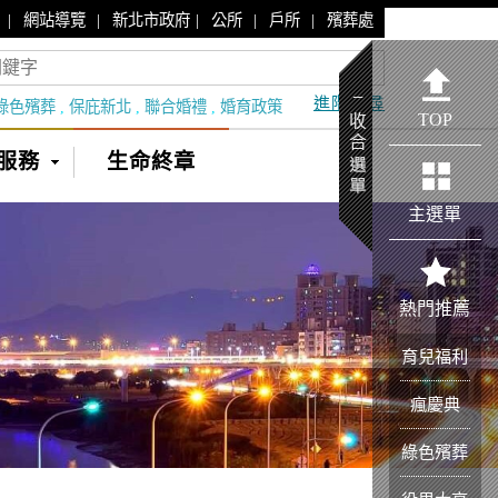
|
|
|
|
|
網站導覽
新北市政府
公所
戶所
殯葬處
進階搜尋
綠色殯葬
,
保庇新北
,
聯合婚禮
,
婚育政策
TOP
服務
生命終章
主選單
熱門推薦
育兒福利
瘋慶典
綠色殯葬