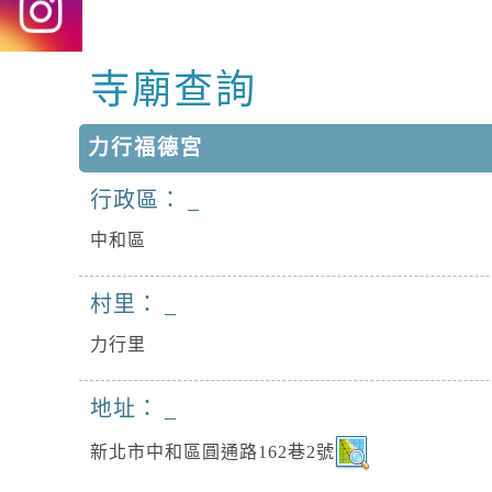
寺廟查詢
中央內容區塊
力行福德宮
行政區：
中和區
村里：
力行里
地址：
新北市中和區圓通路162巷2號