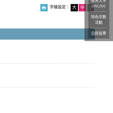
役男大亨
ONLINE
字級設定：
大
中
小
_
特色宗教
活動
公民投票