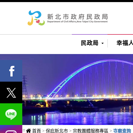
進入內容區塊
民政局
幸福
:::
首頁
>
保庇新北市
>
宗教團體服務專區
>
寺廟查詢