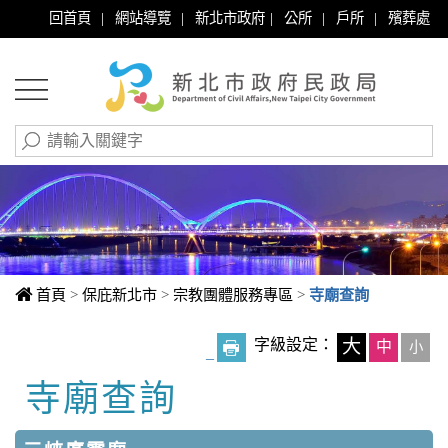
|
|
|
|
|
回首頁
網站導覽
新北市政府
公所
戶所
殯葬處
首頁
>
保庇新北市
>
宗教團體服務專區
>
寺廟查詢
字級設定：
大
中
小
_
寺廟查詢
中央內容區塊