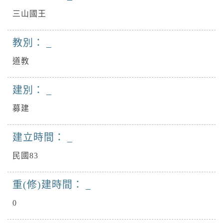
三山國王
教別：
道教
建別：
募建
建立時間：
民國83
重(修)建時間：
0