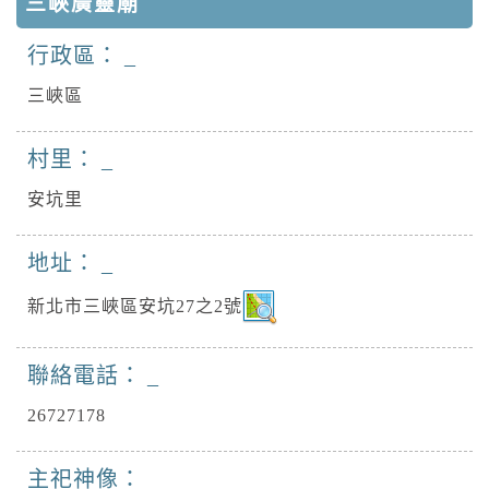
三峽廣靈廟
行政區：
三峽區
村里：
安坑里
地址：
新北市三峽區安坑27之2號
聯絡電話：
26727178
主祀神像：