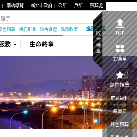
|
|
|
|
|
網站導覽
新北市政府
公所
戶所
殯葬處
進階搜尋
綠色殯葬
,
保庇新北
,
聯合婚禮
,
婚育政策
TOP
服務
生命終章
主選單
熱門推薦
育兒福利
瘋慶典
綠色殯葬