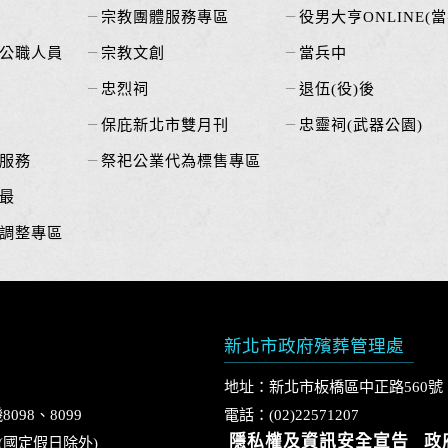
宗教團體服務專區
役男大亨ONLINE(當
公職人員
宗教文創
當兵中
忠烈祠
退伍(役)後
保庇新北市雙月刊
忠靈祠(武器公園)
服務
祭祀公業代為標售專區
最
調整專區
新北市政府殯葬管理處
地址：新北市板橋區中正路560號
8098、8099
電話：(02)22571207
隱私權及資訊安全宣告
政
0 (國定假日除外)