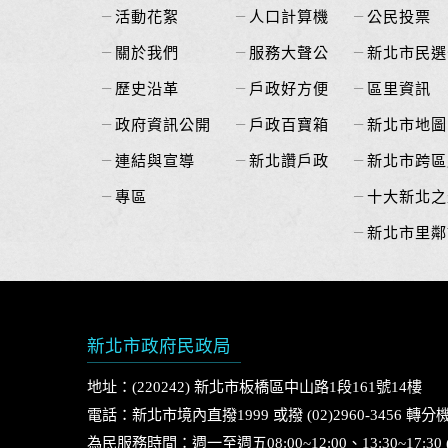
活動花絮
人口計算機
公民投票
關於我們
服務大聲公
新北市民選
歷史沿革
戶政好方便
區里資訊
政府資訊公開
戶政百寶箱
新北市地圖
連結與宣導
新北讚戶政
新北市跨區
專區
十大新北之
新北市里鄰
新北市政府民政局
地址：(220242) 新北市板橋區中山路1段161號14樓
電話：新北市境內直撥1999 或撥 (02)2960-3456 轉分機
為民服務時間：週一至週五08:00~12:00、13:30~17:3