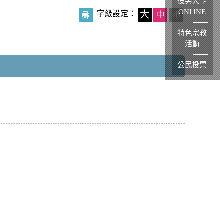
役男大亨
ONLINE
字級設定：
大
中
小
_
特色宗教
活動
公民投票