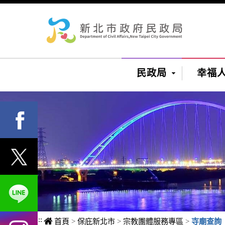
進入內容區塊
民政局
幸福
:::
首頁
>
保庇新北市
>
宗教團體服務專區
>
寺廟查詢