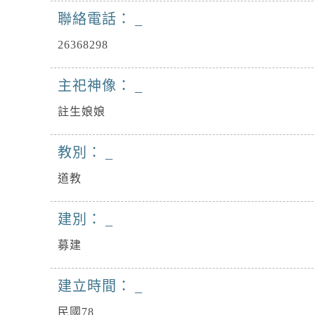
聯絡電話：
26368298
主祀神像：
註生娘娘
教別：
道教
建別：
募建
建立時間：
民國78