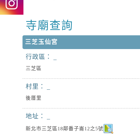
寺廟查詢
中央內容區塊
三芝玉仙宮
行政區：
三芝區
村里：
後厝里
地址：
新北市三芝區18鄰番子崙12之5號