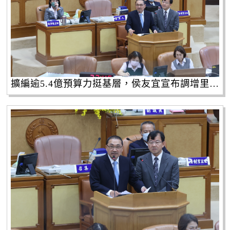
擴編逾5.4億預算力挺基層，侯友宜宣布調增里基等6項經費。