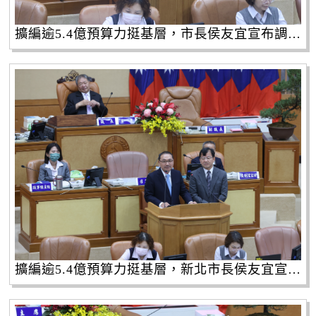
擴編逾5.4億預算力挺基層，市長侯友宜宣布調增里基等6項經費。
擴編逾5.4億預算力挺基層，新北市長侯友宜宣布調增里基等6項經費。