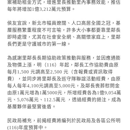
案補助租金方式，增進里長推動里內事務效能，推估
每年將增加1億3,212萬元預算。
侯友宜說，新北市幅員遼闊、人口高居全國之冠，基
層服務繁重程度不可言喻，許多大小事都要靠里鄰長
即時處理，尤其在社會安全網、高關懷家庭上，里鄰
長們更是守護城市的第一線。
為感謝里鄰長長期協助政策推動與服務，並因應通膨
及物價上漲，明（116）年起，鄰長工作協助費由原
每月1,500 元調高至2,500 元（含報費或資訊取得
費），並同步將里鄰長及巡守隊聯誼活動經費，由原
每人每年4,100元調高至5,000元，及鄰長喪葬慰問金
由原1萬元增為1萬5000元，所增經費各為1億9,054萬
元、5,076萬元、112.5萬元 ，透過經費的挹注，成為
基層夥伴最堅實後盾。
民政局補充，前揭經費將編列於民政局及各區公所明
(116)年度預算中。