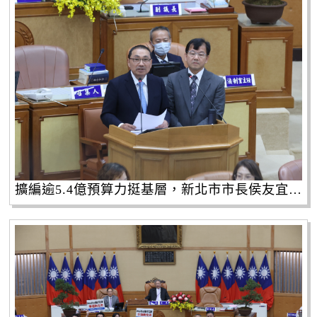
擴編逾5.4億預算力挺基層，新北市市長侯友宜宣布調增里基等6項經費。