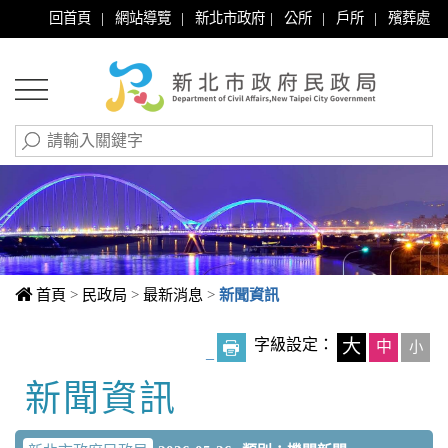
|
|
|
|
|
回首頁
網站導覽
新北市政府
公所
戶所
殯葬處
首頁
>
民政局
>
最新消息
>
新聞資訊
字級設定：
大
中
小
_
新聞資訊
中央內容區塊