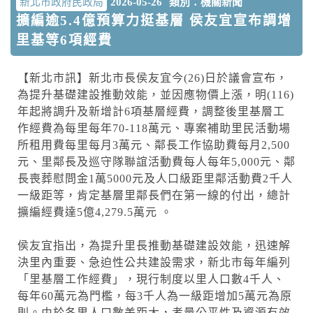
新北市政府民政局
2026-05-26
類別：機關新聞
擴編逾5.4億預算力挺基層 侯友宜宣布調增
里基等6項經費
【新北市訊】新北市長侯友宜今(26)日於議會宣布，
為提升基礎建設推動效能，並因應物價上漲，明(116)
年起將調升及新增計6項基層經費，調整後里基層工
作經費為每里每年70-118萬元、專案補助里民活動場
所租用費每里每月3萬元、鄰長工作協助費每月2,500
元、里鄰長及巡守隊聯誼活動費每人每年5,000元、鄰
長喪葬慰問金1萬5000元及人口級距里鄰活動費2千人
一級距等，肯定基層里鄰長們在第一線的付出，總計
擴編經費達5億4,279.5萬元 。
侯友宜指出，為提升里長推動基礎建設效能，迅速解
決里內重要、急迫性公共建設需求，新北市每年編列
「里基層工作經費」，現行制度以里人口數4千人、
每年60萬元為門檻，每3千人為一級距增加5萬元為原
則。由於各里人口數差距大，考量公平性及資源有效