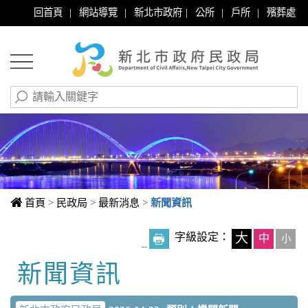
|
|
|
|
|
回首頁
網站導覽
新北市政府
公所
戶所
殯葬處
首頁
>
民政局
>
最新消息
>
新聞資訊
字級設定：
大
中
小
_
新聞資訊
中央內容區塊