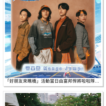
「好朋友來瞧橋」活動當日由富邦悍將啦啦隊人氣團員帶來熱力應援，並邀請芒果醬及甜約翰等人氣卡司輪番開唱。