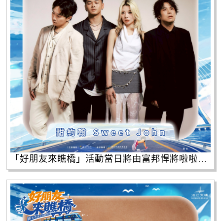
「好朋友來瞧橋」活動當日將由富邦悍將啦啦隊人氣團員帶來熱力應援，並邀請芒果醬、甜約翰等人氣卡司輪番開唱。