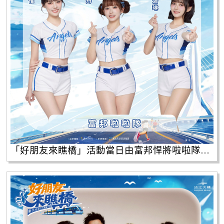
「好朋友來瞧橋」活動當日由富邦悍將啦啦隊人氣團員帶來熱力應援，並邀請芒果醬、甜約翰等人氣卡司輪番開唱。