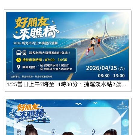
4/25當日上午7時至14時30分，捷運淡水站2號出口及輕軌淡水漁人碼頭站旁設有雙向接駁專車，方便民眾往返。呼籲民眾儘量利用大眾運輸工具前往，並配合現場交通管制及指揮人員引導。