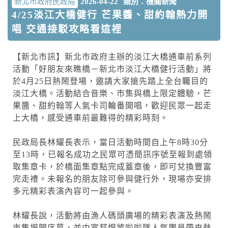
新北市政府民政局
2026-04-22
類別：機關新聞
4/25淡江大橋健行 芒果醬、甜約翰熱力開
唱 交通接駁攻略看這裡
【新北市訊】新北市政府主辦的淡江大橋通車前系列
活動「好朋友來瞧橋－新北市淡江大橋健行活動」將
於4月25日熱鬧登場，邀請大家搶先踏上全台矚目的
淡江大橋。活動結合音樂、市集與橋上限定體驗，芒
果醬、甜約翰等人氣卡司輪番開唱，歡迎民眾一起走
上大橋，感受通車前最難得的精彩時刻。
民政局長林耀長表示，當日活動時間自上午8時30分
至13時，已報名成功之民眾可憑簡訊序號至報到處領
取集章卡，於橋面集章點完成蓋章後，即可兌換豐富
完走禮。未報名的朋友除可參與健行外，現場亦安排
多元精彩表演內容可一起參與。
林耀長說，活動將由漁人碼頭廣場的精彩表演及熱鬧
市集揭開序幕，並由富邦悍將啦啦隊人氣團員帶來熱