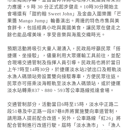
力應援，9 時 30 分正式起步健走。10時30分開始主
會場還有「甜約翰 Sweet John」及金曲入圍樂團「芒
果醬 Mango Jump」輪番演出。周邊的特色市集與美
食胖卡，包括經典小吃與異國美食，讓民眾在健走之
餘也能品嚐美味，享受音樂與海風交織時光。
預期活動將吸引大量人潮湧入，民政局呼籲民眾「搭
捷運、坐接駁」，儘量利用大眾運輸工具前往，並配
合現場交通管制及指揮人員引導。民政局也將於當日
上午7時至14時30分，於捷運淡水站2號出口及輕軌淡
水漁人碼頭站旁設置雙向接駁專車，方便民眾往返。
民眾亦可搭乘淡海輕軌至淡水漁人碼頭站，或於捷運
淡水站轉乘837、880、593等公車路線抵達會場。
交通管制部分，活動當日6時至15時，淡水中正路二
段51巷及中正路一段87巷8弄將實施雙向車道管制，
請用路人提前配合改道。另外，公車路線「紅26」將
配合管制進行改道行駛，屆時「淡水漁市」、「漁人