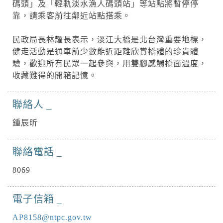
碼頭」及「輕軌淡水漁人碼頭站」等站點將暫停停
靠，請乘客前往鄰近站點搭乘。
民政局長林耀長表示，淡江大橋是北台灣重要地標，
健走活動是通車前少數能近距離欣賞橋體的珍貴體
驗，歡迎所有民眾一起參與，用雙腳感觸橋面溫度，
收藏難得的開箱記憶。
聯絡人
鍾辰昕
聯絡電話
8069
電子信箱
AP8158@ntpc.gov.tw