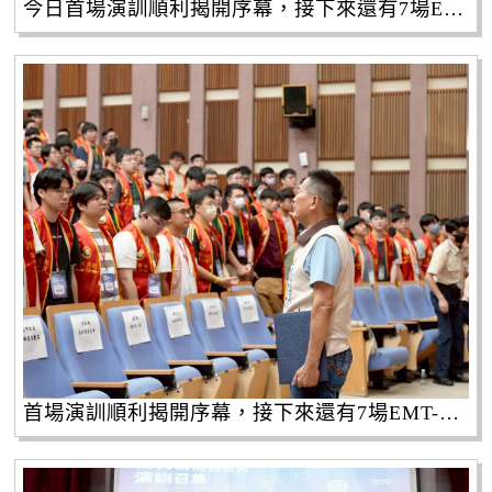
今日首場演訓順利揭開序幕，接下來還有7場EMT-1演訓將陸續登場，市府將持續深耕備役人力培訓，全面提升新北市的災害防救量能。
首場演訓順利揭開序幕，接下來還有7場EMT-1演訓將陸續登場，市府將持續深耕備役人力培訓，全面提升新北市的災害防救量能。