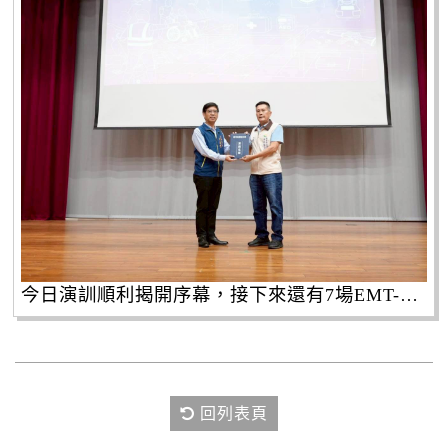
今日演訓順利揭開序幕，接下來還有7場EMT-1演訓將陸續登場，市府將持續深耕備役人力培訓，全面提升新北市的災害防救量能。
回列表頁