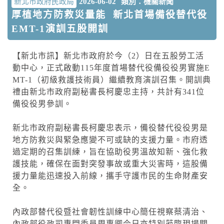
新北市政府民政局
2026-06-02
類別：機關新聞
厚植地方防救災量能 新北首場備役替代役
EMT-1演訓五股開訓
【新北市訊】新北市政府於今（2）日在五股勞工活
動中心，正式啟動115年度首場替代役備役役男實施E
MT-1（初級救護技術員）繼續教育演訓召集。開訓典
禮由新北市政府副秘書長柯慶忠主持，共計有341位
備役役男參訓。
新北市政府副秘書長柯慶忠表示，備役替代役役男是
地方防救災與緊急應變不可或缺的支援力量。市府透
過定期的召集訓練，旨在協助役男溫故知新、強化救
護技能，確保在面對突發事故或重大災害時，這股備
援力量能迅速投入前線，攜手守護市民的生命財產安
全。
內政部替代役暨社會韌性訓練中心簡任視察蔡清治、
內政部役政司專門委員周惠卿今日亦特別蒞臨現場關