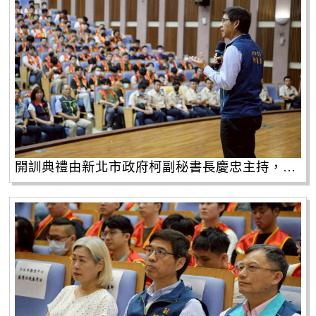
開訓典禮由新北市政府柯副秘書長慶忠主持，共計有341位備役役男參訓。