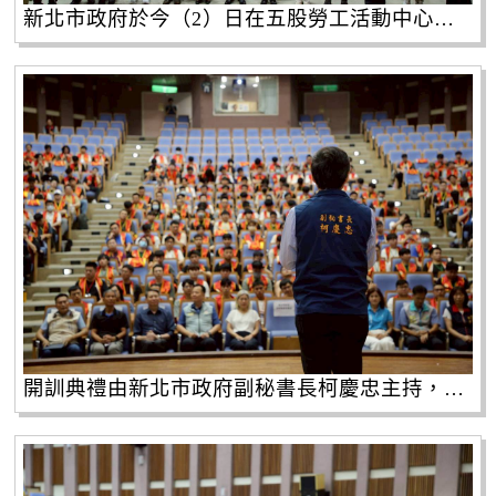
新北市政府於今（2）日在五股勞工活動中心，啟動115年度首場替代役備役役男實施EMT-1（初級救護技術員）繼續教育演訓召集。
開訓典禮由新北市政府副秘書長柯慶忠主持，共計有341位備役役男參訓。