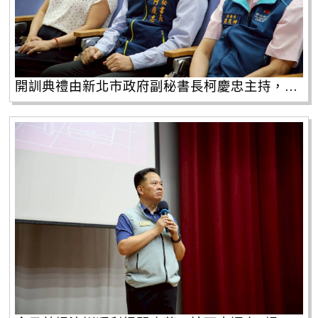
開訓典禮由新北市政府副秘書長柯慶忠主持，共有341位備役役男參訓。