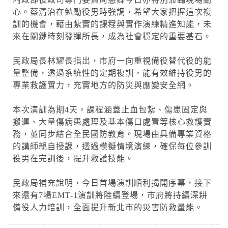
心。蔡清治在勉勵役男時強調，希望大家把握這次複
訓的機會，藉由紮實的課程與實作演練精進知能，未
來在關鍵時刻發揮所長，成為社會穩定的重要基石。
民政局長林耀長指出，市府一向重視備役替代役的能
量整備，透過系統性的定期複訓，能有效維持役男的
專業救護實力，充實地方的防災與應變安全網。
本次演訓為期4天，課程涵蓋止血包紮、傷患固定與
搬運、大量傷病患處理及基本傷口處置等核心救護實
務，並同步結合全民國防教育。現場由具備專業資格
的講師親自授課，透過模擬情境演練，確保每位參訓
役男在完訓後，提升救護技能。
民政局補充說明，今日首場演訓順利揭開序幕，接下
來還有7場EMT-1演訓將陸續登場，市府將持續深耕
備役人力培訓，全面提升新北市的災害防救量能。