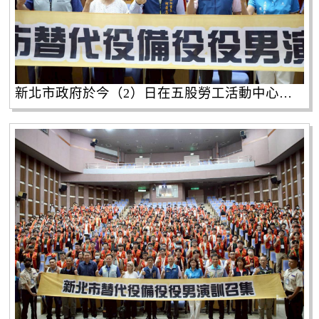
新北市政府於今（2）日在五股勞工活動中心，正式啟動115年度首場替代役備役役男實施EMT-1（初級救護技術員）繼續教育演訓召集。