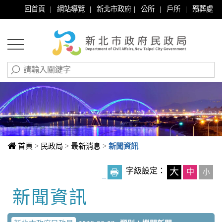
|
|
|
|
|
回首頁
網站導覽
新北市政府
公所
戶所
殯葬處
首頁
>
民政局
>
最新消息
>
新聞資訊
字級設定：
大
中
小
_
新聞資訊
中央內容區塊