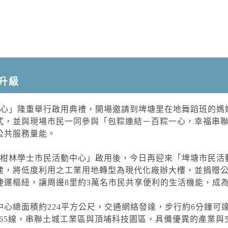
升級
中心」隆重舉行啟用典禮，開場邀請到埤塘里在地舞蹈班的媽
式，並與現場市民一同參與「包粽連結－百粽一心，幸福串
公共服務量能。
「柑林學士市民活動中心」啟用後，今日再迎來「埤塘市民活
建，將低度利用之工業用地轉型為現代化廠辦大樓，並捐贈
捷運樞紐，讓周邊8里約3萬名市民共享便利的生活機能，成
心總面積約224平方公尺，交通網絡發達，步行約6分鐘可
台65線，串聯土城工業區與頂埔科技園區，具備優異的產業與