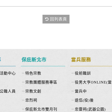
回列表頁
事
保庇新北市
當兵服務
活動中心
特色宗教
役前職訓
宗教團體服務專區
役男大亨ONLINE(當
公職人員
宗教文創
當兵中
忠烈祠
退伍(役)後
保庇新北市雙月刊
忠靈祠(武器公園)