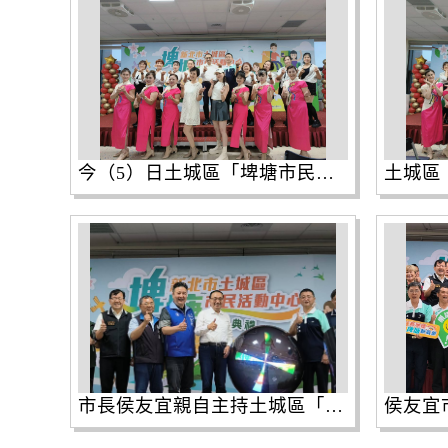
今（5）日土城區「埤塘市民活動中心」隆重舉行啟用典禮，開場邀請到埤塘里在地舞蹈班的媽媽們，帶來充滿活力與自信的精彩舞蹈，展現地方滿滿熱情。
市長侯友宜親自主持土城區「埤塘市民活動中心」揭牌儀式。