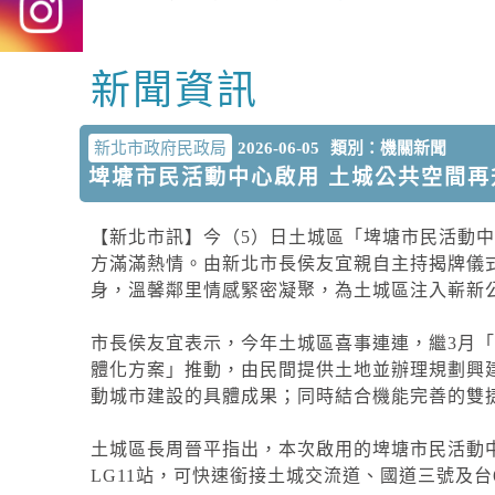
新聞資訊
中央內容區塊
新北市政府民政局
2026-06-05
類別：機關新聞
埤塘市民活動中心啟用 土城公共空間再
【新北市訊】今（5）日土城區「埤塘市民活動
方滿滿熱情。由新北市長侯友宜親自主持揭牌儀
身，溫馨鄰里情感緊密凝聚，為土城區注入嶄新
市長侯友宜表示，今年土城區喜事連連，繼3月
體化方案」推動，由民間提供土地並辦理規劃興
動城市建設的具體成果；同時結合機能完善的雙
土城區長周晉平指出，本次啟用的埤塘市民活動中
LG11站，可快速銜接土城交流道、國道三號及