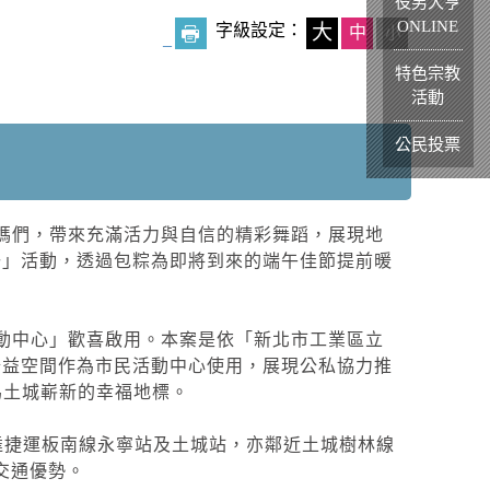
役男大亨
ONLINE
字級設定：
大
中
小
_
特色宗教
活動
公民投票
媽們，帶來充滿活力與自信的精彩舞蹈，展現地
聯」活動，透過包粽為即將到來的端午佳節提前暖
動中心」歡喜啟用。本案是依「新北市工業區立
公益空間作為市民活動中心使用，展現公私協力推
為土城嶄新的幸福地標。
達捷運板南線永寧站及土城站，亦鄰近土城樹林線
交通優勢。