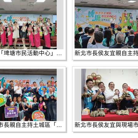
土城區「埤塘市民活動中心」隆重舉行啟用典禮，開場邀請到埤塘里在地舞蹈班的媽媽們，帶來充滿活力與自信的精彩舞蹈，展現地方滿滿熱情。
侯友宜市長親自主持土城區「埤塘市民活動中心」揭牌儀式。