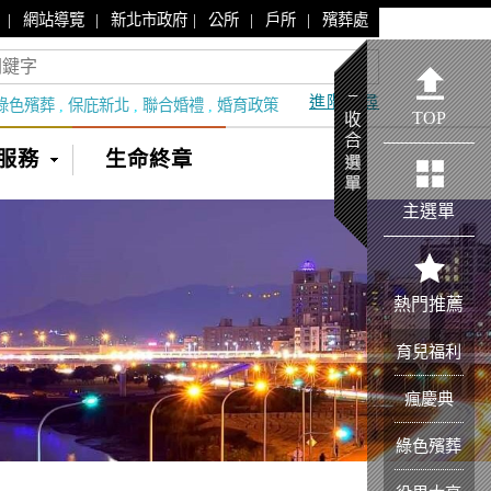
|
|
|
|
|
網站導覽
新北市政府
公所
戶所
殯葬處
進階搜尋
綠色殯葬
,
保庇新北
,
聯合婚禮
,
婚育政策
TOP
服務
生命終章
主選單
熱門推薦
育兒福利
瘋慶典
綠色殯葬