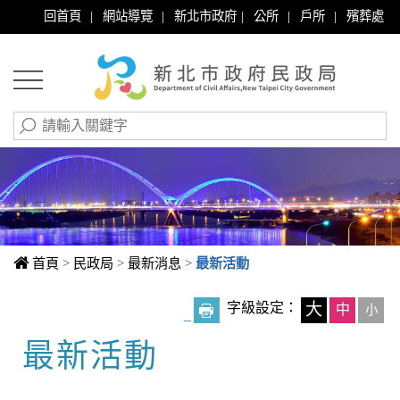
|
|
|
|
|
回首頁
網站導覽
新北市政府
公所
戶所
殯葬處
首頁
>
民政局
>
最新消息
>
最新活動
字級設定：
大
中
小
_
最新活動
中央內容區塊