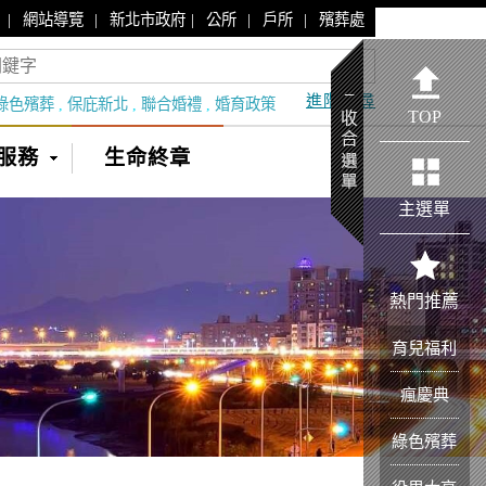
|
|
|
|
|
網站導覽
新北市政府
公所
戶所
殯葬處
進階搜尋
綠色殯葬
,
保庇新北
,
聯合婚禮
,
婚育政策
TOP
服務
生命終章
主選單
熱門推薦
育兒福利
瘋慶典
綠色殯葬