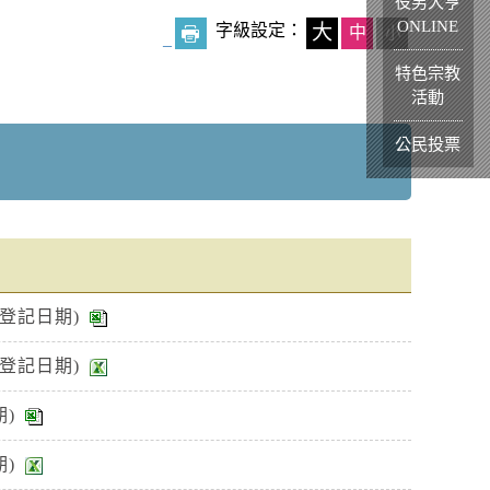
役男大亨
ONLINE
字級設定：
大
中
小
_
特色宗教
活動
公民投票
登記日期)
登記日期)
)
)