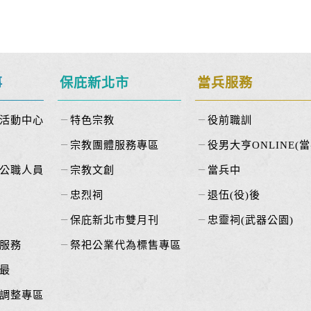
事
保庇新北市
當兵服務
活動中心
特色宗教
役前職訓
宗教團體服務專區
役男大亨ONLINE(當
公職人員
宗教文創
當兵中
忠烈祠
退伍(役)後
保庇新北市雙月刊
忠靈祠(武器公園)
服務
祭祀公業代為標售專區
最
調整專區