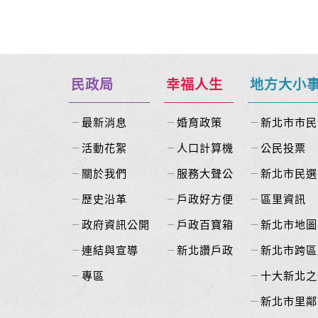
民政局
幸福人生
地方大小
最新消息
婚育政策
新北市市民
活動花絮
人口計算機
公民投票
關於我們
服務大聲公
新北市民選
歷史沿革
戶政好方便
區里資訊
政府資訊公開
戶政百寶箱
新北市地圖
連結與宣導
新北讚戶政
新北市跨區
專區
十大新北之
新北市里鄰