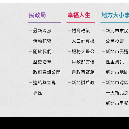
民政局
幸福人生
地方大小
最新消息
婚育政策
新北市市民
活動花絮
人口計算機
公民投票
關於我們
服務大聲公
新北市民選
歷史沿革
戶政好方便
區里資訊
政府資訊公開
戶政百寶箱
新北市地圖
連結與宣導
新北讚戶政
新北市跨區
專區
十大新北之
新北市里鄰