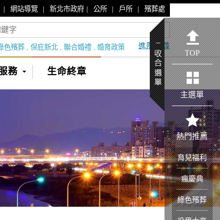
|
|
|
|
|
網站導覽
新北市政府
公所
戶所
殯葬處
進階搜尋
綠色殯葬
,
保庇新北
,
聯合婚禮
,
婚育政策
TOP
服務
生命終章
主選單
熱門推薦
育兒福利
瘋慶典
綠色殯葬