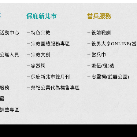
事
保庇新北市
當兵服務
活動中心
特色宗教
役前職訓
宗教團體服務專區
役男大亨ONLINE(當
公職人員
宗教文創
當兵中
忠烈祠
退伍(役)後
保庇新北市雙月刊
忠靈祠(武器公園)
服務
祭祀公業代為標售專區
最
調整專區