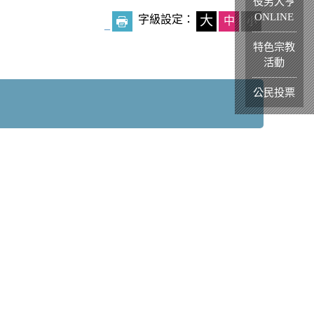
役男大亨
ONLINE
字級設定：
大
中
小
_
特色宗教
活動
公民投票