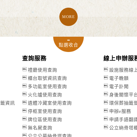
MORE
查詢服務
線上申辦服
禮廳使用查詢
設施服務線
櫃台取號資訊查詢
電子輓額
告
多功能室使用查詢
電子訃聞
火化爐使用查詢
身後關懷平
抽籤資訊
遺體冷藏室使用查詢
環保葬抽籤
區
停柩室使用查詢
申辦e服務
牌位區使用查詢
申請手語翻
無名屍查詢
公立納骨塔
公立公墓納骨塔查詢