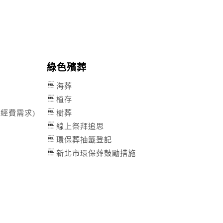
綠色殯葬
海葬
植存
經費需求)
樹葬
線上祭拜追思
環保葬抽籤登記
新北市環保葬鼓勵措施