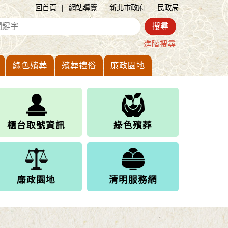
:::
|
|
|
回首頁
網站導覽
新北市政府
民政局
進階搜尋
綠色殯葬
殯葬禮俗
廉政園地
櫃台取號資訊
綠色殯葬
廉政園地
清明服務網