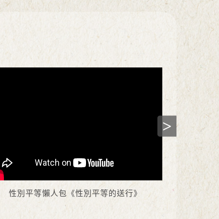
性別平等懶人包《性別平等的送行》
中天-114