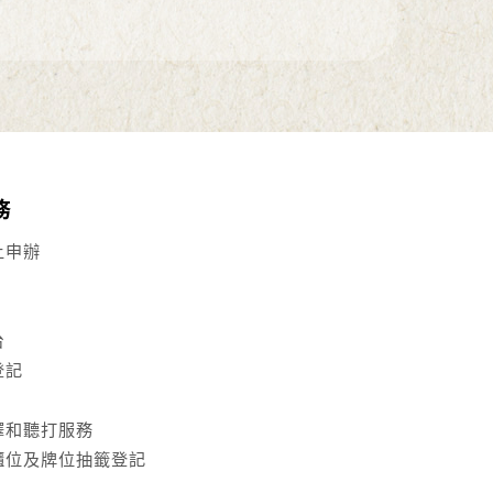
務
上申辦
台
登記
譯和聽打服務
櫃位及牌位抽籤登記