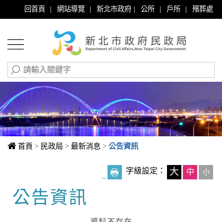
|
|
|
|
|
回首頁
網站導覽
新北市政府
公所
戶所
殯葬處
首頁
>
民政局
>
最新消息
>
公告資訊
字級設定：
大
中
小
_
公告資訊
中央內容區塊
資料不存在