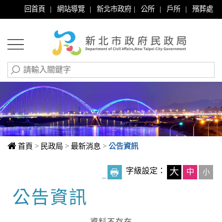
|
|
|
|
|
回首頁
網站導覽
新北市政府
公所
戶所
殯葬處
首頁
>
民政局
>
最新消息
>
公告資訊
字級設定：
大
中
小
_
公告資訊
中央內容區塊
資料不存在